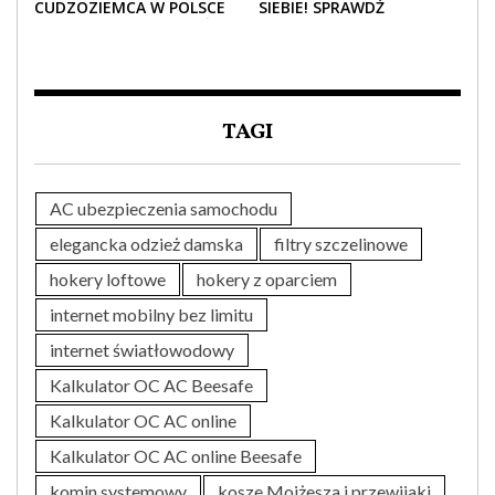
CUDZOZIEMCA W POLSCE
SIEBIE! SPRAWDŹ
– CO TRZEBA WIEDZIEĆ
NAJLEPSZE PAKIETY
PRZED ZAKUPEM?
MEDYCZNE DLA SENIORA
TAGI
AC ubezpieczenia samochodu
elegancka odzież damska
filtry szczelinowe
hokery loftowe
hokery z oparciem
internet mobilny bez limitu
internet światłowodowy
Kalkulator OC AC Beesafe
Kalkulator OC AC online
Kalkulator OC AC online Beesafe
komin systemowy
kosze Mojżesza i przewijaki