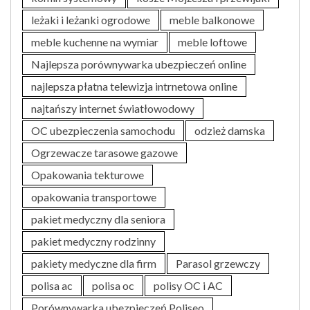
leżaki i leżanki ogrodowe
meble balkonowe
meble kuchenne na wymiar
meble loftowe
Najlepsza porównywarka ubezpieczeń online
najlepsza płatna telewizja intrnetowa online
najtańszy internet światłowodowy
OC ubezpieczenia samochodu
odzież damska
Ogrzewacze tarasowe gazowe
Opakowania tekturowe
opakowania transportowe
pakiet medyczny dla seniora
pakiet medyczny rodzinny
pakiety medyczne dla firm
Parasol grzewczy
polisa ac
polisa oc
polisy OC i AC
Porównywarka ubezpieczeń Poliseo