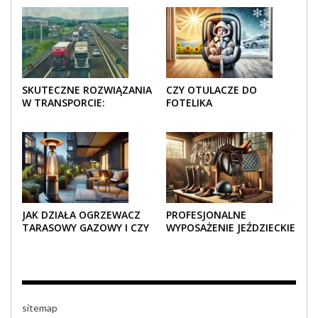
SKUTECZNE ROZWIĄZANIA
CZY OTULACZE DO
W TRANSPORCIE:
FOTELIKA
OPAKOWANIA DREWNIANE
SAMOCHODOWEGO
I TEKTUROWE
SPRAWDZAJĄ SIĘ LATEM I
ZIMĄ?
JAK DZIAŁA OGRZEWACZ
PROFESJONALNE
TARASOWY GAZOWY I CZY
WYPOSAŻENIE JEŹDZIECKIE
JEST BEZPIECZNY?
– KOMFORT I STYL W
KAŻDYM DETALU
sitemap