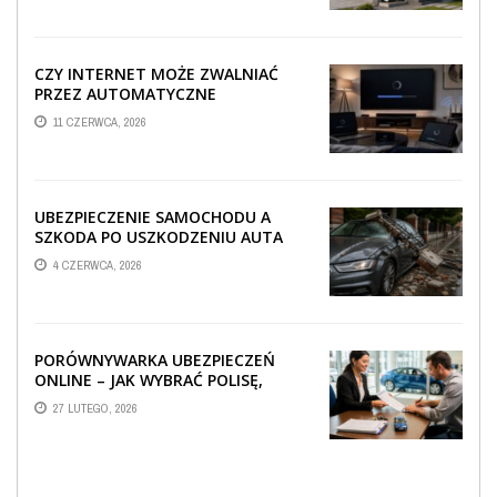
CZY INTERNET MOŻE ZWALNIAĆ
PRZEZ AUTOMATYCZNE
AKTUALIZACJE SYSTEMÓW SMART
11 CZERWCA, 2026
TV?
UBEZPIECZENIE SAMOCHODU A
SZKODA PO USZKODZENIU AUTA
PRZEZ SPADAJĄCY FRAGMENT
4 CZERWCA, 2026
OGRODZENIA
PORÓWNYWARKA UBEZPIECZEŃ
ONLINE – JAK WYBRAĆ POLISĘ,
KTÓRA REALNIE CHRONI TWÓJ
27 LUTEGO, 2026
MAJĄTEK?