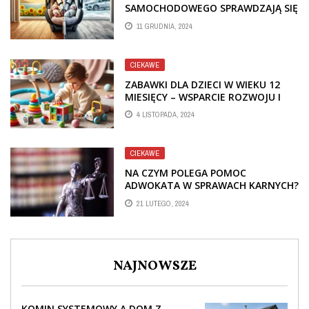
SAMOCHODOWEGO SPRAWDZAJĄ SIĘ
LATEM I ZIMĄ?
11 GRUDNIA, 2024
CIEKAWE
ZABAWKI DLA DZIECI W WIEKU 12
MIESIĘCY – WSPARCIE ROZWOJU I
RADOŚĆ Z ODKRYWANIA
4 LISTOPADA, 2024
CIEKAWE
NA CZYM POLEGA POMOC
ADWOKATA W SPRAWACH KARNYCH?
KANCELARIA ADWOKACKA PATRYCJA
21 LUTEGO, 2024
KASZUBA
NAJNOWSZE
KOMIN SYSTEMOWY A DOM Z