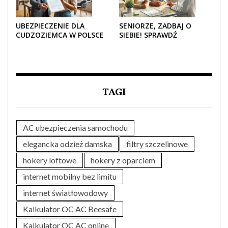
UBEZPIECZENIE DLA
SENIORZE, ZADBAJ O
CUDZOZIEMCA W POLSCE
SIEBIE! SPRAWDŹ
– CO TRZEBA WIEDZIEĆ
NAJLEPSZE PAKIETY
PRZED ZAKUPEM?
MEDYCZNE DLA SENIORA
TAGI
AC ubezpieczenia samochodu
elegancka odzież damska
filtry szczelinowe
hokery loftowe
hokery z oparciem
internet mobilny bez limitu
internet światłowodowy
Kalkulator OC AC Beesafe
Kalkulator OC AC online