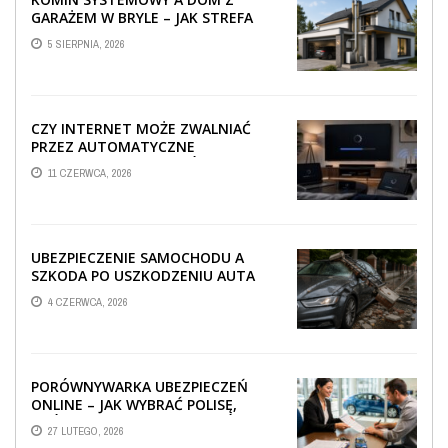
GARAŻEM W BRYLE – JAK STREFA
TECHNICZNA WPŁYWA NA
5 SIERPNIA, 2026
PROWADZENIE ...
CZY INTERNET MOŻE ZWALNIAĆ
PRZEZ AUTOMATYCZNE
AKTUALIZACJE SYSTEMÓW SMART
11 CZERWCA, 2026
TV?
UBEZPIECZENIE SAMOCHODU A
SZKODA PO USZKODZENIU AUTA
PRZEZ SPADAJĄCY FRAGMENT
4 CZERWCA, 2026
OGRODZENIA
PORÓWNYWARKA UBEZPIECZEŃ
ONLINE – JAK WYBRAĆ POLISĘ,
KTÓRA REALNIE CHRONI TWÓJ
27 LUTEGO, 2026
MAJĄTEK?