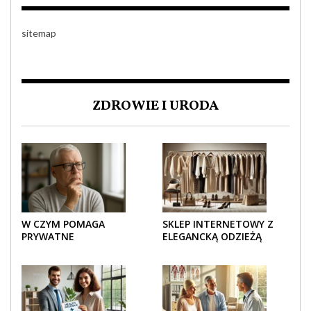
sitemap
ZDROWIE I URODA
W CZYM POMAGA
SKLEP INTERNETOWY Z
PRYWATNE
ELEGANCKĄ ODZIEŻĄ
UBEZPIECZENIE
DAMSKĄ – KLASYKA, SZYK I
ZDROWOTNE SENIOROM?
NOWOCZESNOŚĆ