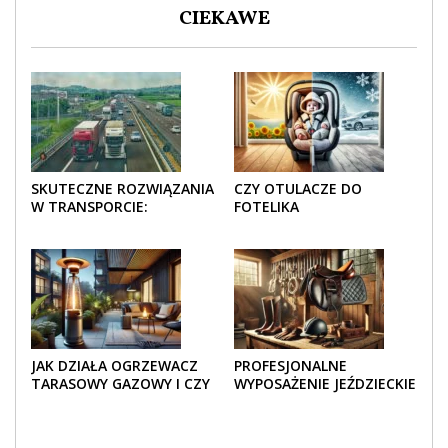
CIEKAWE
SKUTECZNE ROZWIĄZANIA
CZY OTULACZE DO
W TRANSPORCIE:
FOTELIKA
OPAKOWANIA DREWNIANE
SAMOCHODOWEGO
I TEKTUROWE
SPRAWDZAJĄ SIĘ LATEM I
ZIMĄ?
JAK DZIAŁA OGRZEWACZ
PROFESJONALNE
TARASOWY GAZOWY I CZY
WYPOSAŻENIE JEŹDZIECKIE
JEST BEZPIECZNY?
– KOMFORT I STYL W
KAŻDYM DETALU