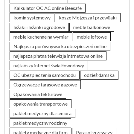
Kalkulator OC AC online Beesafe
komin systemowy
kosze Mojżesza i przewijaki
leżaki i leżanki ogrodowe
meble balkonowe
meble kuchenne na wymiar
meble loftowe
Najlepsza porównywarka ubezpieczeń online
najlepsza płatna telewizja intrnetowa online
najtańszy internet światłowodowy
OC ubezpieczenia samochodu
odzież damska
Ogrzewacze tarasowe gazowe
Opakowania tekturowe
opakowania transportowe
pakiet medyczny dla seniora
pakiet medyczny rodzinny
pakiety medyczne dla firm
Parasol grzewczy