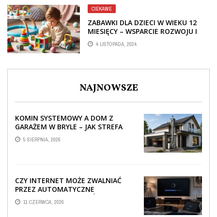
CIEKAWE
ZABAWKI DLA DZIECI W WIEKU 12
MIESIĘCY – WSPARCIE ROZWOJU I
RADOŚĆ Z ODKRYWANIA
4 LISTOPADA, 2024
NAJNOWSZE
KOMIN SYSTEMOWY A DOM Z
GARAŻEM W BRYLE – JAK STREFA
TECHNICZNA WPŁYWA NA
5 SIERPNIA, 2026
PROWADZENIE ...
CZY INTERNET MOŻE ZWALNIAĆ
PRZEZ AUTOMATYCZNE
AKTUALIZACJE SYSTEMÓW SMART
11 CZERWCA, 2026
TV?