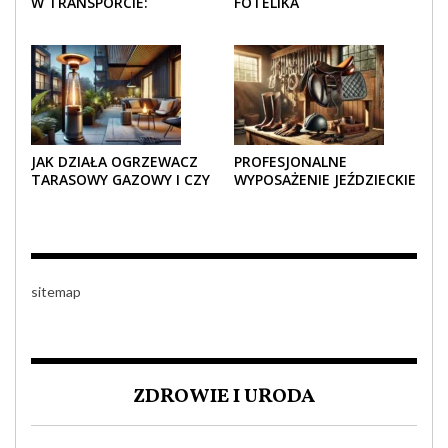
W TRANSPORCIE:
FOTELIKA
OPAKOWANIA DREWNIANE
SAMOCHODOWEGO
I TEKTUROWE
SPRAWDZAJĄ SIĘ LATEM I
ZIMĄ?
JAK DZIAŁA OGRZEWACZ
PROFESJONALNE
TARASOWY GAZOWY I CZY
WYPOSAŻENIE JEŹDZIECKIE
JEST BEZPIECZNY?
– KOMFORT I STYL W
KAŻDYM DETALU
sitemap
ZDROWIE I URODA