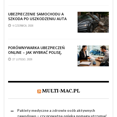
UBEZPIECZENIE SAMOCHODU A
SZKODA PO USZKODZENIU AUTA
PRZEZ SPADAJĄCY FRAGMENT
4 CZERWCA, 2026
OGRODZENIA
PORÓWNYWARKA UBEZPIECZEŃ
ONLINE – JAK WYBRAĆ POLISĘ,
KTÓRA REALNIE CHRONI TWÓJ
27 LUTEGO, 2026
MAJĄTEK?
MULTI-MAC.PL
Pakiety medyczne a zdrowie osób aktywnych
zawodowo – czy prywatna opieka pomaga utrzymać