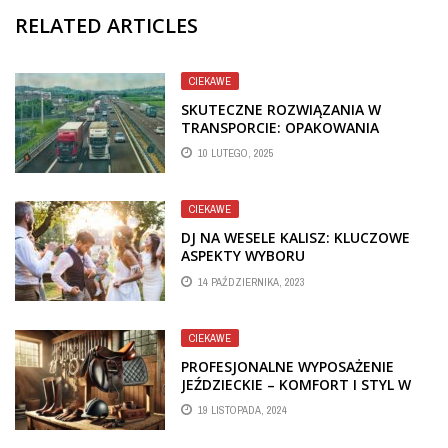
RELATED ARTICLES
CIEKAWE
SKUTECZNE ROZWIĄZANIA W
TRANSPORCIE: OPAKOWANIA
DREWNIANE I TEKTUROWE
10 LUTEGO, 2025
CIEKAWE
DJ NA WESELE KALISZ: KLUCZOWE
ASPEKTY WYBORU
14 PAŹDZIERNIKA, 2023
CIEKAWE
PROFESJONALNE WYPOSAŻENIE
JEŹDZIECKIE – KOMFORT I STYL W
KAŻDYM DETALU
19 LISTOPADA, 2024