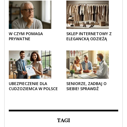
W CZYM POMAGA
SKLEP INTERNETOWY Z
PRYWATNE
ELEGANCKĄ ODZIEŻĄ
UBEZPIECZENIE
DAMSKĄ – KLASYKA, SZYK I
ZDROWOTNE SENIOROM?
NOWOCZESNOŚĆ
UBEZPIECZENIE DLA
SENIORZE, ZADBAJ O
CUDZOZIEMCA W POLSCE
SIEBIE! SPRAWDŹ
– CO TRZEBA WIEDZIEĆ
NAJLEPSZE PAKIETY
PRZED ZAKUPEM?
MEDYCZNE DLA SENIORA
TAGI