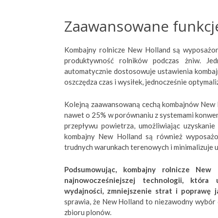
Zaawansowane funkcj
Kombajny rolnicze New Holland są wyposażon
produktywność rolników podczas żniw. Jedn
automatycznie dostosowuje ustawienia kombajn
oszczędza czas i wysiłek, jednocześnie optymali
Kolejną zaawansowaną cechą kombajnów New Hol
nawet o 25% w porównaniu z systemami konwenc
przepływu powietrza, umożliwiając uzyskanie
kombajny New Holland są również wyposażon
trudnych warunkach terenowych i minimalizuje ub
Podsumowując, kombajny rolnicze New 
najnowocześniejszej technologii, która
wydajności, zmniejszenie strat i poprawę 
sprawia, że New Holland to niezawodny wybór 
zbioru plonów.