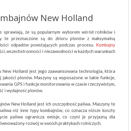
kombajnów New Holland
e sprawiają, że są popularnym wyborem wśród rolników i
yny te przeznaczone są do zbioru plonów z maksymalną
 ilości odpadów powstających podczas procesu.
Kombajny
ości, wszechstronności i niezawodności w każdych warunkach
u New Holland jest jego zaawansowana technologia, która
 jakości plonów. Maszyny są wyposażone w takie funkcje,
owania GPS i funkcje monitorowania w czasie rzeczywistym,
ść i wydajność plonów.
ajnów New Holland jest ich oszczędność paliwa. Maszyny te
 paliwa niż inne typy kombajnów, co oznacza niższe koszty
ycie paliwa ogranicza emisje, co czyni je przyjazną dla
zrównoważony rozwój w swoich praktykach rolniczych.