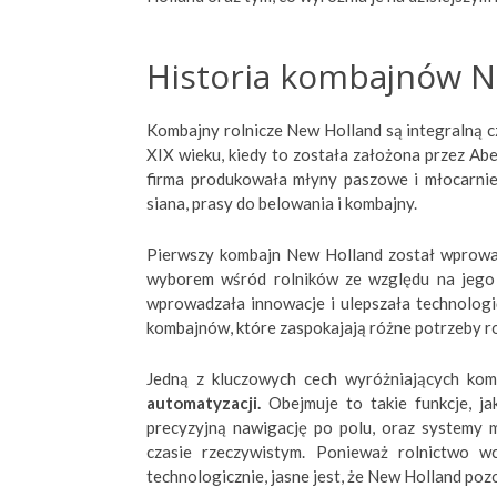
Historia kombajnów N
Kombajny rolnicze New Holland są integralną cz
XIX wieku, kiedy to została założona przez A
firma produkowała młyny paszowe i młocarnie,
siana, prasy do belowania i kombajny.
Pierwszy kombajn New Holland został wprowad
wyborem wśród rolników ze względu na jego w
wprowadzała innowacje i ulepszała technolog
kombajnów, które zaspokajają różne potrzeby r
Jedną z kluczowych cech wyróżniających ko
automatyzacji.
Obejmuje to takie funkcje, j
precyzyjną nawigację po polu, oraz systemy 
czasie rzeczywistym. Ponieważ rolnictwo w
technologicznie, jasne jest, że New Holland po