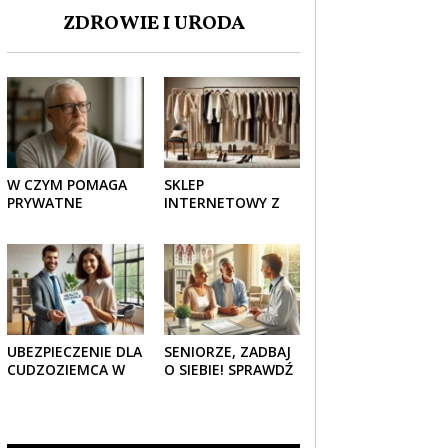
ZDROWIE I URODA
W CZYM POMAGA
SKLEP
PRYWATNE
INTERNETOWY Z
UBEZPIECZENIE
ELEGANCKĄ
ZDROWOTNE
ODZIEŻĄ DAMSKĄ –
SENIOROM?
KLASYKA, SZYK I
NOWOCZESNOŚĆ
UBEZPIECZENIE DLA
SENIORZE, ZADBAJ
CUDZOZIEMCA W
O SIEBIE! SPRAWDŹ
POLSCE – CO
NAJLEPSZE PAKIETY
TRZEBA WIEDZIEĆ
MEDYCZNE DLA
PRZED ZAKUPEM?
SENIORA