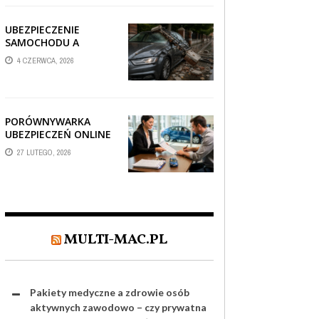
TV?
UBEZPIECZENIE
SAMOCHODU A
SZKODA PO
4 CZERWCA, 2026
USZKODZENIU AUTA
PRZEZ SPADAJĄCY
FRAGMENT
OGRODZENIA
PORÓWNYWARKA
UBEZPIECZEŃ ONLINE
– JAK WYBRAĆ POLISĘ,
27 LUTEGO, 2026
KTÓRA REALNIE
CHRONI TWÓJ
MAJĄTEK?
MULTI-MAC.PL
Pakiety medyczne a zdrowie osób
aktywnych zawodowo – czy prywatna