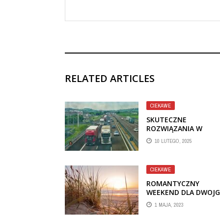
RELATED ARTICLES
CIEKAWE
SKUTECZNE
ROZWIĄZANIA W
TRANSPORCIE:
10 LUTEGO, 2025
OPAKOWANIA
DREWNIANE I
TEKTUROWE
CIEKAWE
ROMANTYCZNY
WEEKEND DLA DWOJG
ŚWINOUJŚCIE
1 MAJA, 2023