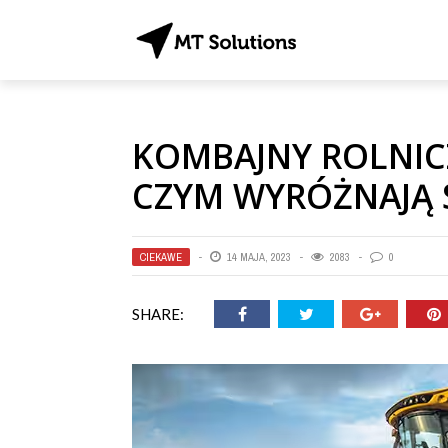
KOMBAJNY ROLNIC
CZYM WYRÓŻNAJĄ S
CIEKAWE
14 MAJA, 2023
2083
0
SHARE: