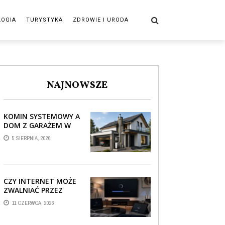
LOGIA
TURYSTYKA
ZDROWIE I URODA
NAJNOWSZE
KOMIN SYSTEMOWY A
DOM Z GARAŻEM W
BRYLE – JAK STREFA
5 SIERPNIA, 2026
TECHNICZNA WPŁYWA
NA PROWADZENIE ...
CZY INTERNET MOŻE
ZWALNIAĆ PRZEZ
AUTOMATYCZNE
11 CZERWCA, 2026
AKTUALIZACJE
SYSTEMÓW SMART