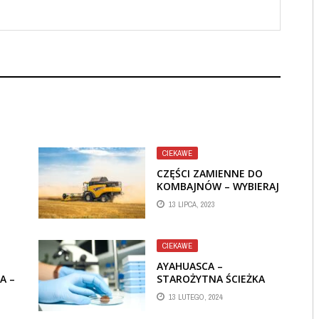
CIEKAWE
CZĘŚCI ZAMIENNE DO
KOMBAJNÓW – WYBIERAJ
WŁAŚCIWE I
13 LIPCA, 2023
OPTYMALIZUJ
WYDAJNOŚĆ SWOJEJ
MASZYNY
CIEKAWE
AYAHUASCA –
A –
STAROŻYTNA ŚCIEŻKA
DO SAMOPOZNANIA
13 LUTEGO, 2024