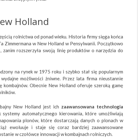
ew Holland
ęścią rolnictwa od ponad wieku. Historia firmy sięga końca
be’a Zimmermana w New Holland w Pensylwanii. Początkowo
 zanim rozszerzyła swoją linię produktów o narzędzia do
zony na rynek w 1975 roku i szybko stał się popularnym
ydajne możliwości żniwne. Przez lata firma nieustannie
ię kombajnów. Obecnie New Holland oferuje szeroką gamę
olników.
mbajny New Holland jest ich
zaawansowana technologia
ak systemy automatycznego kierowania, które umożliwiają
mapowania plonów, które dostarczają danych o plonach w
ciąż ewoluuje i staje się coraz bardziej zaawansowane
zostanie w czołówce innowacji w kombajnach rolniczych.