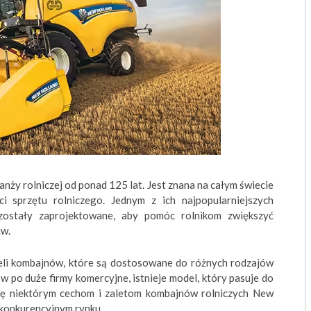
nży rolniczej od ponad 125 lat. Jest znana na całym świecie
i sprzętu rolniczego. Jednym z ich najpopularniejszych
 zostały zaprojektowane, aby pomóc rolnikom zwiększyć
iw.
li kombajnów, które są dostosowane do różnych rodzajów
w po duże firmy komercyjne, istnieje model, który pasuje do
się niektórym cechom i zaletom kombajnów rolniczych New
m konkurencyjnym rynku.