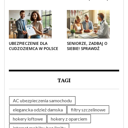
UBEZPIECZENIE
DAMSKĄ – KLASYKA, SZYK I
ZDROWOTNE SENIOROM?
NOWOCZESNOŚĆ
UBEZPIECZENIE DLA
SENIORZE, ZADBAJ O
CUDZOZIEMCA W POLSCE
SIEBIE! SPRAWDŹ
– CO TRZEBA WIEDZIEĆ
NAJLEPSZE PAKIETY
PRZED ZAKUPEM?
MEDYCZNE DLA SENIORA
TAGI
AC ubezpieczenia samochodu
elegancka odzież damska
filtry szczelinowe
hokery loftowe
hokery z oparciem
internet mobilny bez limitu