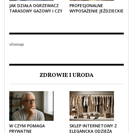
JAK DZIAŁA OGRZEWACZ
PROFESJONALNE
TARASOWY GAZOWY I CZY
WYPOSAŻENIE JEŹDZIECKIE
JEST BEZPIECZNY?
– KOMFORT I STYL W
KAŻDYM DETALU
sitemap
ZDROWIE I URODA
W CZYM POMAGA
SKLEP INTERNETOWY Z
PRYWATNE
ELEGANCKĄ ODZIEŻĄ