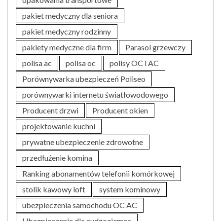
pakiet medyczny dla seniora
pakiet medyczny rodzinny
pakiety medyczne dla firm
Parasol grzewczy
polisa ac
polisa oc
polisy OC i AC
Porównywarka ubezpieczeń Poliseo
porównywarki internetu światłowodowego
Producent drzwi
Producent okien
projektowanie kuchni
prywatne ubezpieczenie zdrowotne
przedłużenie komina
Ranking abonamentów telefonii komórkowej
stolik kawowy loft
system kominowy
ubezpieczenia samochodu OC AC
Ubezpieczenie dla cudzoziemca