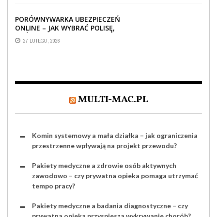
PORÓWNYWARKA UBEZPIECZEŃ
ONLINE – JAK WYBRAĆ POLISĘ,
KTÓRA REALNIE CHRONI TWÓJ
27 LUTEGO, 2026
MAJĄTEK?
MULTI-MAC.PL
Komin systemowy a mała działka – jak ograniczenia
przestrzenne wpływają na projekt przewodu?
Pakiety medyczne a zdrowie osób aktywnych
zawodowo – czy prywatna opieka pomaga utrzymać
tempo pracy?
Pakiety medyczne a badania diagnostyczne – czy
prywatna opieka przyspiesza wykrywanie chorób?