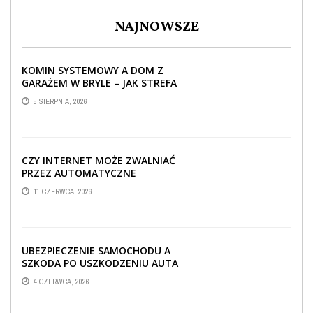
NAJNOWSZE
KOMIN SYSTEMOWY A DOM Z
GARAŻEM W BRYLE – JAK STREFA
TECHNICZNA WPŁYWA NA
5 SIERPNIA, 2026
PROWADZENIE ...
CZY INTERNET MOŻE ZWALNIAĆ
PRZEZ AUTOMATYCZNE
AKTUALIZACJE SYSTEMÓW SMART
11 CZERWCA, 2026
TV?
UBEZPIECZENIE SAMOCHODU A
SZKODA PO USZKODZENIU AUTA
PRZEZ SPADAJĄCY FRAGMENT
4 CZERWCA, 2026
OGRODZENIA