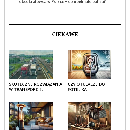
obcokrajowca w Polsce – co obejmuje polisa?
CIEKAWE
SKUTECZNE ROZWIĄZANIA
CZY OTULACZE DO
W TRANSPORCIE:
FOTELIKA
OPAKOWANIA DREWNIANE
SAMOCHODOWEGO
I TEKTUROWE
SPRAWDZAJĄ SIĘ LATEM I
ZIMĄ?