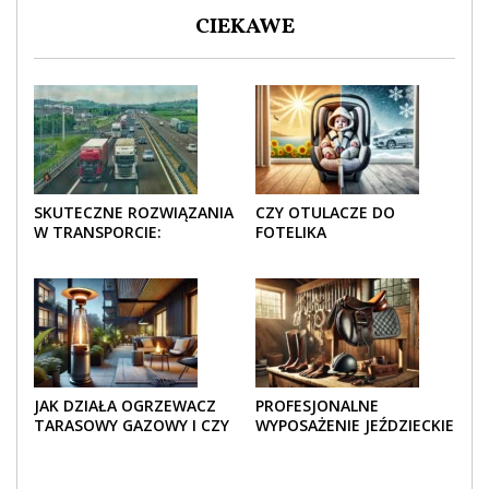
CIEKAWE
SKUTECZNE ROZWIĄZANIA
CZY OTULACZE DO
W TRANSPORCIE:
FOTELIKA
OPAKOWANIA DREWNIANE
SAMOCHODOWEGO
I TEKTUROWE
SPRAWDZAJĄ SIĘ LATEM I
ZIMĄ?
JAK DZIAŁA OGRZEWACZ
PROFESJONALNE
TARASOWY GAZOWY I CZY
WYPOSAŻENIE JEŹDZIECKIE
JEST BEZPIECZNY?
– KOMFORT I STYL W
KAŻDYM DETALU