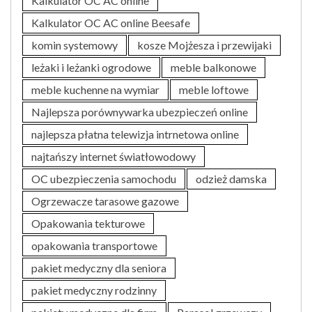
Kalkulator OC AC online
Kalkulator OC AC online Beesafe
komin systemowy
kosze Mojżesza i przewijaki
leżaki i leżanki ogrodowe
meble balkonowe
meble kuchenne na wymiar
meble loftowe
Najlepsza porównywarka ubezpieczeń online
najlepsza płatna telewizja intrnetowa online
najtańszy internet światłowodowy
OC ubezpieczenia samochodu
odzież damska
Ogrzewacze tarasowe gazowe
Opakowania tekturowe
opakowania transportowe
pakiet medyczny dla seniora
pakiet medyczny rodzinny