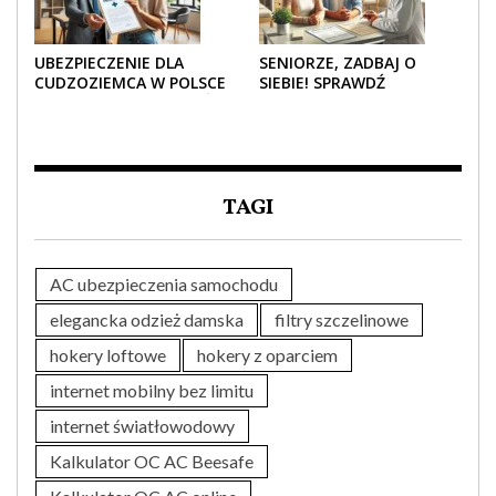
UBEZPIECZENIE DLA
SENIORZE, ZADBAJ O
CUDZOZIEMCA W POLSCE
SIEBIE! SPRAWDŹ
– CO TRZEBA WIEDZIEĆ
NAJLEPSZE PAKIETY
PRZED ZAKUPEM?
MEDYCZNE DLA SENIORA
TAGI
AC ubezpieczenia samochodu
elegancka odzież damska
filtry szczelinowe
hokery loftowe
hokery z oparciem
internet mobilny bez limitu
internet światłowodowy
Kalkulator OC AC Beesafe