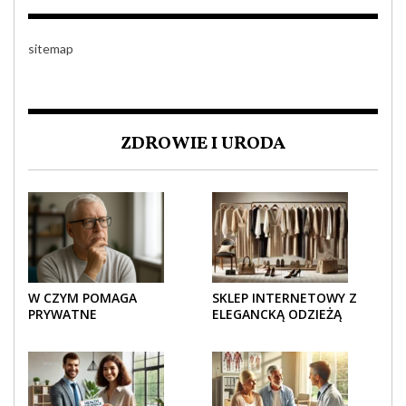
sitemap
ZDROWIE I URODA
W CZYM POMAGA
SKLEP INTERNETOWY Z
PRYWATNE
ELEGANCKĄ ODZIEŻĄ
UBEZPIECZENIE
DAMSKĄ – KLASYKA, SZYK I
ZDROWOTNE SENIOROM?
NOWOCZESNOŚĆ