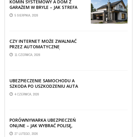
KOMIN SYSTEMOWY A DOM Z
GARAŻEM W BRYLE – JAK STREFA
TECHNICZNA WPŁYWA NA
5 SIERPNIA, 2026
PROWADZENIE ...
CZY INTERNET MOŻE ZWALNIAĆ
PRZEZ AUTOMATYCZNE
AKTUALIZACJE SYSTEMÓW SMART
11 CZERWCA, 2026
TV?
UBEZPIECZENIE SAMOCHODU A
SZKODA PO USZKODZENIU AUTA
PRZEZ SPADAJĄCY FRAGMENT
4 CZERWCA, 2026
OGRODZENIA
PORÓWNYWARKA UBEZPIECZEŃ
ONLINE – JAK WYBRAĆ POLISĘ,
KTÓRA REALNIE CHRONI TWÓJ
27 LUTEGO, 2026
MAJĄTEK?