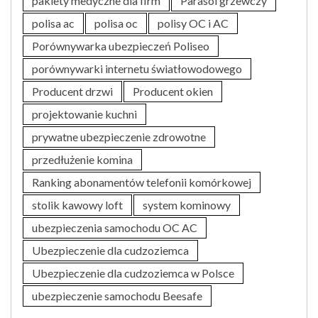
pakiety medyczne dla firm
Parasol grzewczy
polisa ac
polisa oc
polisy OC i AC
Porównywarka ubezpieczeń Poliseo
porównywarki internetu światłowodowego
Producent drzwi
Producent okien
projektowanie kuchni
prywatne ubezpieczenie zdrowotne
przedłużenie komina
Ranking abonamentów telefonii komórkowej
stolik kawowy loft
system kominowy
ubezpieczenia samochodu OC AC
Ubezpieczenie dla cudzoziemca
Ubezpieczenie dla cudzoziemca w Polsce
ubezpieczenie samochodu Beesafe