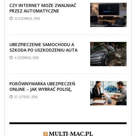
CZY INTERNET MOŻE ZWALNIAĆ
PRZEZ AUTOMATYCZNE
AKTUALIZACJE SYSTEMÓW SMART
11 CZERWCA, 2026
TV?
UBEZPIECZENIE SAMOCHODU A
SZKODA PO USZKODZENIU AUTA
PRZEZ SPADAJĄCY FRAGMENT
4 CZERWCA, 2026
OGRODZENIA
PORÓWNYWARKA UBEZPIECZEŃ
ONLINE – JAK WYBRAĆ POLISĘ,
KTÓRA REALNIE CHRONI TWÓJ
27 LUTEGO, 2026
MAJĄTEK?
MULTI-MAC.PL