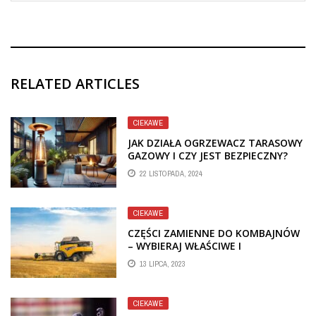
RELATED ARTICLES
CIEKAWE
JAK DZIAŁA OGRZEWACZ TARASOWY
GAZOWY I CZY JEST BEZPIECZNY?
22 LISTOPADA, 2024
CIEKAWE
CZĘŚCI ZAMIENNE DO KOMBAJNÓW
– WYBIERAJ WŁAŚCIWE I
OPTYMALIZUJ WYDAJNOŚĆ SWOJEJ
13 LIPCA, 2023
MASZYNY
CIEKAWE