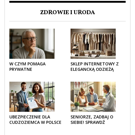
ZDROWIE I URODA
W CZYM POMAGA
SKLEP INTERNETOWY Z
PRYWATNE
ELEGANCKĄ ODZIEŻĄ
UBEZPIECZENIE
DAMSKĄ – KLASYKA, SZYK I
ZDROWOTNE SENIOROM?
NOWOCZESNOŚĆ
UBEZPIECZENIE DLA
SENIORZE, ZADBAJ O
CUDZOZIEMCA W POLSCE
SIEBIE! SPRAWDŹ
– CO TRZEBA WIEDZIEĆ
NAJLEPSZE PAKIETY
PRZED ZAKUPEM?
MEDYCZNE DLA SENIORA