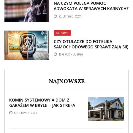
NA CZYM POLEGA POMOC
ADWOKATA W SPRAWACH KARNYCH?
KANCELARIA ADWOKACKA PATRYCJA
21 LUTEGO, 2024
KASZUBA
CIEKAWE
CZY OTULACZE DO FOTELIKA
SAMOCHODOWEGO SPRAWDZAJĄ SIĘ
LATEM I ZIMĄ?
11 GRUDNIA, 2024
NAJNOWSZE
KOMIN SYSTEMOWY A DOM Z
GARAŻEM W BRYLE – JAK STREFA
TECHNICZNA WPŁYWA NA
5 SIERPNIA, 2026
PROWADZENIE ...