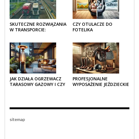
SKUTECZNE ROZWIĄZANIA
CZY OTULACZE DO
W TRANSPORCIE:
FOTELIKA
OPAKOWANIA DREWNIANE
SAMOCHODOWEGO
I TEKTUROWE
SPRAWDZAJĄ SIĘ LATEM I
ZIMĄ?
JAK DZIAŁA OGRZEWACZ
PROFESJONALNE
TARASOWY GAZOWY I CZY
WYPOSAŻENIE JEŹDZIECKIE
JEST BEZPIECZNY?
– KOMFORT I STYL W
KAŻDYM DETALU
sitemap