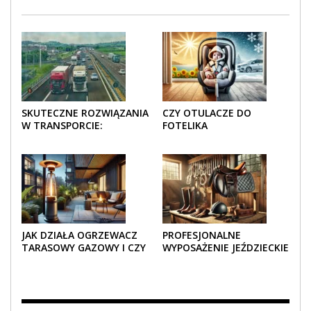
SKUTECZNE ROZWIĄZANIA
CZY OTULACZE DO
W TRANSPORCIE:
FOTELIKA
OPAKOWANIA DREWNIANE
SAMOCHODOWEGO
I TEKTUROWE
SPRAWDZAJĄ SIĘ LATEM I
ZIMĄ?
JAK DZIAŁA OGRZEWACZ
PROFESJONALNE
TARASOWY GAZOWY I CZY
WYPOSAŻENIE JEŹDZIECKIE
JEST BEZPIECZNY?
– KOMFORT I STYL W
KAŻDYM DETALU