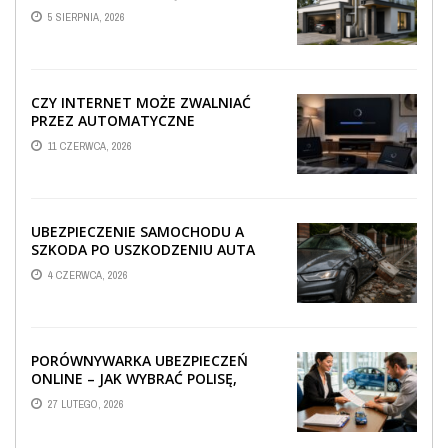
TECHNICZNA WPŁYWA NA
5 SIERPNIA, 2026
PROWADZENIE ...
CZY INTERNET MOŻE ZWALNIAĆ
PRZEZ AUTOMATYCZNE
AKTUALIZACJE SYSTEMÓW SMART
11 CZERWCA, 2026
TV?
UBEZPIECZENIE SAMOCHODU A
SZKODA PO USZKODZENIU AUTA
PRZEZ SPADAJĄCY FRAGMENT
4 CZERWCA, 2026
OGRODZENIA
PORÓWNYWARKA UBEZPIECZEŃ
ONLINE – JAK WYBRAĆ POLISĘ,
KTÓRA REALNIE CHRONI TWÓJ
27 LUTEGO, 2026
MAJĄTEK?