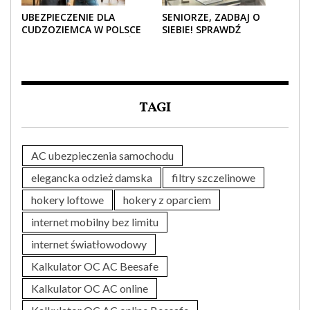
UBEZPIECZENIE DLA
SENIORZE, ZADBAJ O
CUDZOZIEMCA W POLSCE
SIEBIE! SPRAWDŹ
– CO TRZEBA WIEDZIEĆ
NAJLEPSZE PAKIETY
PRZED ZAKUPEM?
MEDYCZNE DLA SENIORA
TAGI
AC ubezpieczenia samochodu
elegancka odzież damska
filtry szczelinowe
hokery loftowe
hokery z oparciem
internet mobilny bez limitu
internet światłowodowy
Kalkulator OC AC Beesafe
Kalkulator OC AC online