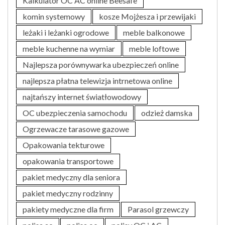
Kalkulator OC AC online Beesafe
komin systemowy
kosze Mojżesza i przewijaki
leżaki i leżanki ogrodowe
meble balkonowe
meble kuchenne na wymiar
meble loftowe
Najlepsza porównywarka ubezpieczeń online
najlepsza płatna telewizja intrnetowa online
najtańszy internet światłowodowy
OC ubezpieczenia samochodu
odzież damska
Ogrzewacze tarasowe gazowe
Opakowania tekturowe
opakowania transportowe
pakiet medyczny dla seniora
pakiet medyczny rodzinny
pakiety medyczne dla firm
Parasol grzewczy