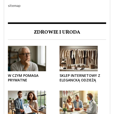
sitemap
ZDROWIE I URODA
W CZYM POMAGA
SKLEP INTERNETOWY Z
PRYWATNE
ELEGANCKĄ ODZIEŻĄ
UBEZPIECZENIE
DAMSKĄ – KLASYKA, SZYK I
ZDROWOTNE SENIOROM?
NOWOCZESNOŚĆ