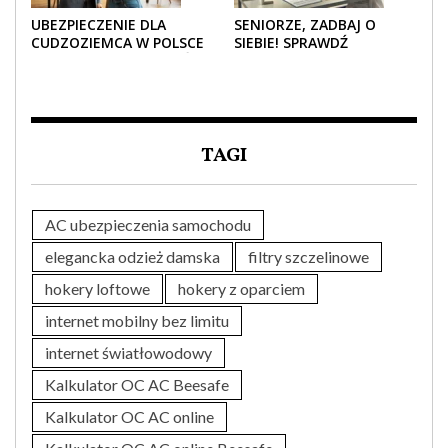
UBEZPIECZENIE DLA
SENIORZE, ZADBAJ O
CUDZOZIEMCA W POLSCE
SIEBIE! SPRAWDŹ
– CO TRZEBA WIEDZIEĆ
NAJLEPSZE PAKIETY
PRZED ZAKUPEM?
MEDYCZNE DLA SENIORA
TAGI
AC ubezpieczenia samochodu
elegancka odzież damska
filtry szczelinowe
hokery loftowe
hokery z oparciem
internet mobilny bez limitu
internet światłowodowy
Kalkulator OC AC Beesafe
Kalkulator OC AC online