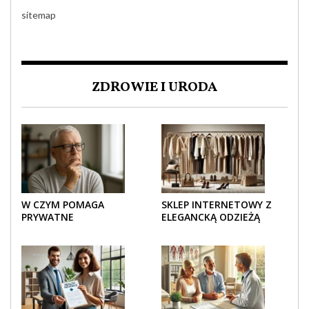
sitemap
ZDROWIE I URODA
W CZYM POMAGA
SKLEP INTERNETOWY Z
PRYWATNE
ELEGANCKĄ ODZIEŻĄ
UBEZPIECZENIE
DAMSKĄ – KLASYKA, SZYK I
ZDROWOTNE SENIOROM?
NOWOCZESNOŚĆ