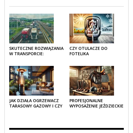
SKUTECZNE ROZWIĄZANIA
CZY OTULACZE DO
W TRANSPORCIE:
FOTELIKA
OPAKOWANIA DREWNIANE
SAMOCHODOWEGO
I TEKTUROWE
SPRAWDZAJĄ SIĘ LATEM I
ZIMĄ?
JAK DZIAŁA OGRZEWACZ
PROFESJONALNE
TARASOWY GAZOWY I CZY
WYPOSAŻENIE JEŹDZIECKIE
JEST BEZPIECZNY?
– KOMFORT I STYL W
KAŻDYM DETALU