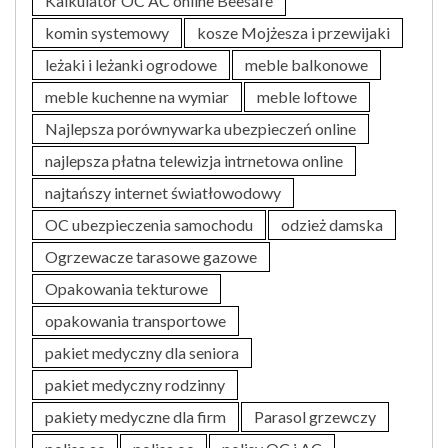
Kalkulator OC AC online Beesafe
komin systemowy
kosze Mojżesza i przewijaki
leżaki i leżanki ogrodowe
meble balkonowe
meble kuchenne na wymiar
meble loftowe
Najlepsza porównywarka ubezpieczeń online
najlepsza płatna telewizja intrnetowa online
najtańszy internet światłowodowy
OC ubezpieczenia samochodu
odzież damska
Ogrzewacze tarasowe gazowe
Opakowania tekturowe
opakowania transportowe
pakiet medyczny dla seniora
pakiet medyczny rodzinny
pakiety medyczne dla firm
Parasol grzewczy