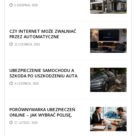
TECHNICZNA WPŁYWA NA
5 SIERPNIA, 2026
PROWADZENIE ...
CZY INTERNET MOŻE ZWALNIAĆ
PRZEZ AUTOMATYCZNE
AKTUALIZACJE SYSTEMÓW SMART
11 CZERWCA, 2026
TV?
UBEZPIECZENIE SAMOCHODU A
SZKODA PO USZKODZENIU AUTA
PRZEZ SPADAJĄCY FRAGMENT
4 CZERWCA, 2026
OGRODZENIA
PORÓWNYWARKA UBEZPIECZEŃ
ONLINE – JAK WYBRAĆ POLISĘ,
KTÓRA REALNIE CHRONI TWÓJ
27 LUTEGO, 2026
MAJĄTEK?