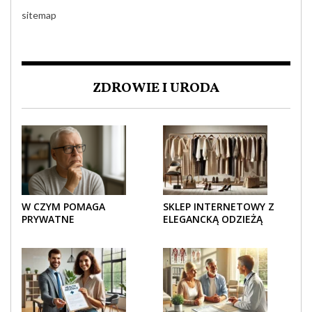
sitemap
ZDROWIE I URODA
W CZYM POMAGA
SKLEP INTERNETOWY Z
PRYWATNE
ELEGANCKĄ ODZIEŻĄ
UBEZPIECZENIE
DAMSKĄ – KLASYKA, SZYK I
ZDROWOTNE SENIOROM?
NOWOCZESNOŚĆ