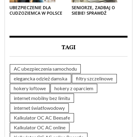
UBEZPIECZENIE DLA
SENIORZE, ZADBAJ O
CUDZOZIEMCA W POLSCE
SIEBIE! SPRAWDŹ
– CO TRZEBA WIEDZIEĆ
NAJLEPSZE PAKIETY
PRZED ZAKUPEM?
MEDYCZNE DLA SENIORA
TAGI
AC ubezpieczenia samochodu
elegancka odzież damska
filtry szczelinowe
hokery loftowe
hokery z oparciem
internet mobilny bez limitu
internet światłowodowy
Kalkulator OC AC Beesafe
Kalkulator OC AC online