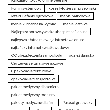
Kalkulator OC AC online Beesafe
komin systemowy
kosze Mojżesza i przewijaki
leżaki i leżanki ogrodowe
meble balkonowe
meble kuchenne na wymiar
meble loftowe
Najlepsza porównywarka ubezpieczeń online
najlepsza płatna telewizja intrnetowa online
najtańszy internet światłowodowy
OC ubezpieczenia samochodu
odzież damska
Ogrzewacze tarasowe gazowe
Opakowania tekturowe
opakowania transportowe
pakiet medyczny dla seniora
pakiet medyczny rodzinny
pakiety medyczne dla firm
Parasol grzewczy