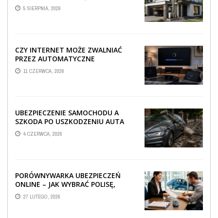
TECHNICZNA WPŁYWA NA
5 SIERPNIA, 2026
PROWADZENIE ...
CZY INTERNET MOŻE ZWALNIAĆ
PRZEZ AUTOMATYCZNE
AKTUALIZACJE SYSTEMÓW SMART
11 CZERWCA, 2026
TV?
UBEZPIECZENIE SAMOCHODU A
SZKODA PO USZKODZENIU AUTA
PRZEZ SPADAJĄCY FRAGMENT
4 CZERWCA, 2026
OGRODZENIA
PORÓWNYWARKA UBEZPIECZEŃ
ONLINE – JAK WYBRAĆ POLISĘ,
KTÓRA REALNIE CHRONI TWÓJ
27 LUTEGO, 2026
MAJĄTEK?