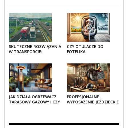
SKUTECZNE ROZWIĄZANIA
CZY OTULACZE DO
W TRANSPORCIE:
FOTELIKA
OPAKOWANIA DREWNIANE
SAMOCHODOWEGO
I TEKTUROWE
SPRAWDZAJĄ SIĘ LATEM I
ZIMĄ?
JAK DZIAŁA OGRZEWACZ
PROFESJONALNE
TARASOWY GAZOWY I CZY
WYPOSAŻENIE JEŹDZIECKIE
JEST BEZPIECZNY?
– KOMFORT I STYL W
KAŻDYM DETALU