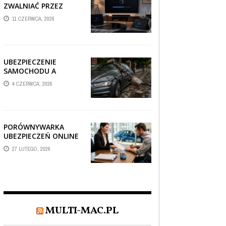
ZWALNIAĆ PRZEZ
AUTOMATYCZNE
11 CZERWCA, 2026
AKTUALIZACJE
SYSTEMÓW SMART
TV?
UBEZPIECZENIE
SAMOCHODU A
SZKODA PO
4 CZERWCA, 2026
USZKODZENIU AUTA
PRZEZ SPADAJĄCY
FRAGMENT
OGRODZENIA
PORÓWNYWARKA
UBEZPIECZEŃ ONLINE
– JAK WYBRAĆ POLISĘ,
27 LUTEGO, 2026
KTÓRA REALNIE
CHRONI TWÓJ
MAJĄTEK?
MULTI-MAC.PL