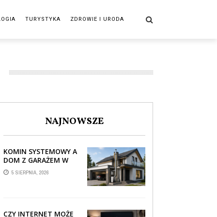
LOGIA
TURYSTYKA
ZDROWIE I URODA
NAJNOWSZE
KOMIN SYSTEMOWY A
DOM Z GARAŻEM W
BRYLE – JAK STREFA
5 SIERPNIA, 2026
TECHNICZNA WPŁYWA
NA PROWADZENIE ...
CZY INTERNET MOŻE