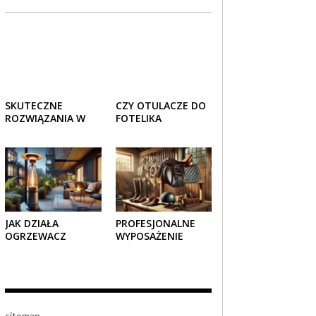
SKUTECZNE
CZY OTULACZE DO
ROZWIĄZANIA W
FOTELIKA
TRANSPORCIE:
SAMOCHODOWEGO
OPAKOWANIA
SPRAWDZAJĄ SIĘ
DREWNIANE I
LATEM I ZIMĄ?
TEKTUROWE
JAK DZIAŁA
PROFESJONALNE
OGRZEWACZ
WYPOSAŻENIE
TARASOWY
JEŹDZIECKIE –
GAZOWY I CZY JEST
KOMFORT I STYL W
BEZPIECZNY?
KAŻDYM DETALU
sitemap