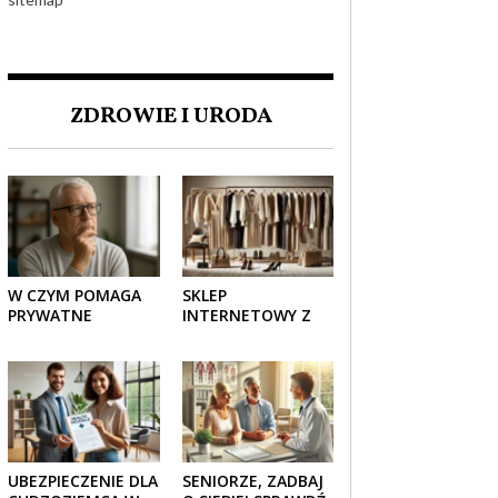
ZDROWIE I URODA
W CZYM POMAGA
SKLEP
PRYWATNE
INTERNETOWY Z
UBEZPIECZENIE
ELEGANCKĄ
ZDROWOTNE
ODZIEŻĄ DAMSKĄ –
SENIOROM?
KLASYKA, SZYK I
NOWOCZESNOŚĆ
UBEZPIECZENIE DLA
SENIORZE, ZADBAJ