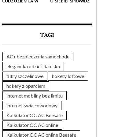
CUDZOZIEMCA W
O SIEBIE! SPRAWDŹ
POLSCE – CO
NAJLEPSZE PAKIETY
TRZEBA WIEDZIEĆ
MEDYCZNE DLA
PRZED ZAKUPEM?
SENIORA
TAGI
AC ubezpieczenia samochodu
elegancka odzież damska
filtry szczelinowe
hokery loftowe
hokery z oparciem
internet mobilny bez limitu
internet światłowodowy
Kalkulator OC AC Beesafe
Kalkulator OC AC online
Kalkulator OC AC online Beesafe