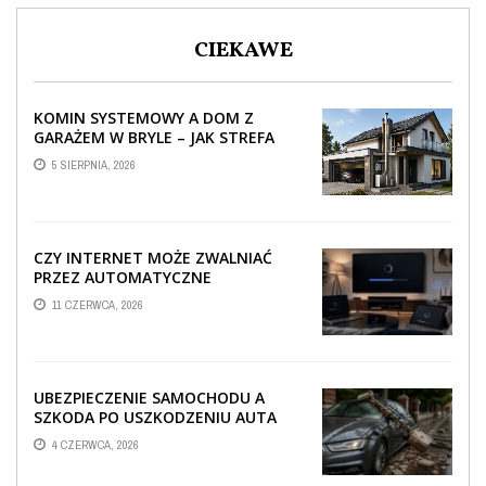
CIEKAWE
KOMIN SYSTEMOWY A DOM Z
GARAŻEM W BRYLE – JAK STREFA
TECHNICZNA WPŁYWA NA
5 SIERPNIA, 2026
PROWADZENIE ...
CZY INTERNET MOŻE ZWALNIAĆ
PRZEZ AUTOMATYCZNE
AKTUALIZACJE SYSTEMÓW SMART
11 CZERWCA, 2026
TV?
UBEZPIECZENIE SAMOCHODU A
SZKODA PO USZKODZENIU AUTA
PRZEZ SPADAJĄCY FRAGMENT
4 CZERWCA, 2026
OGRODZENIA