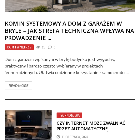
KOMIN SYSTEMOWY A DOM Z GARAŻEM W
BRYLE – JAK STREFA TECHNICZNA WPŁYWA NA
PROWADZENIE ...
DOM I WNĘTRZE
28
0
Dom z garażem wpisanym w bryłę budynku jest wygodny,
praktyczny i bardzo często wybierany w projektach
jednorodzinnych. Ułatwia codzienne korzystanie z samochodu, ...
READ MORE
TECHNOLOGIA
CZY INTERNET MOŻE ZWALNIAĆ
PRZEZ AUTOMATYCZNE
AKTUALIZACJE SYSTEMÓW SMART
11 CZERWCA, 2026
TV?