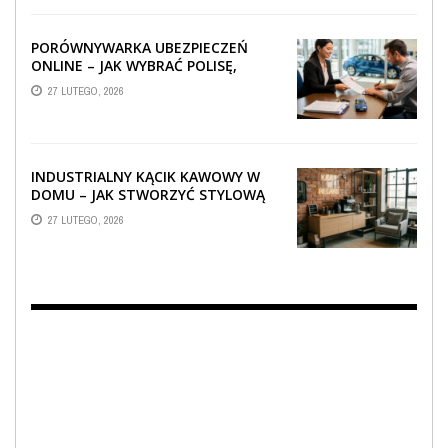
PORÓWNYWARKA UBEZPIECZEŃ
ONLINE – JAK WYBRAĆ POLISĘ,
KTÓRA REALNIE CHRONI TWÓJ
27 LUTEGO, 2026
MAJĄTEK?
INDUSTRIALNY KĄCIK KAWOWY W
DOMU – JAK STWORZYĆ STYLOWĄ
STREFĘ RELAKSU?
27 LUTEGO, 2026