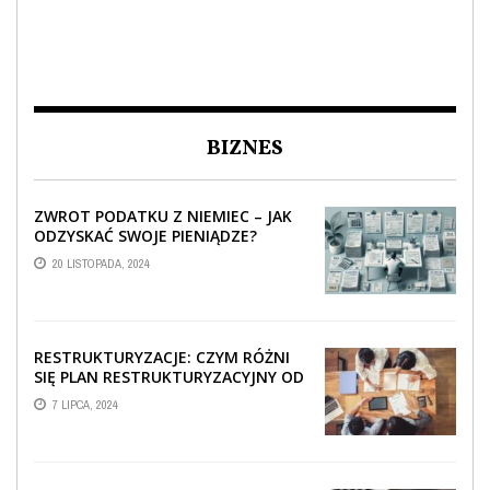
BIZNES
ZWROT PODATKU Z NIEMIEC – JAK
ODZYSKAĆ SWOJE PIENIĄDZE?
20 LISTOPADA, 2024
RESTRUKTURYZACJE: CZYM RÓŻNI
SIĘ PLAN RESTRUKTURYZACYJNY OD
WSTĘPNEGO PLANU
7 LIPCA, 2024
RESTRUKTURYZACYJNEGO?