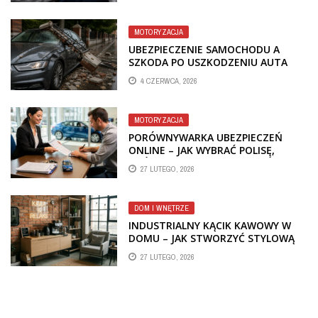
MOTORYZACJA
UBEZPIECZENIE SAMOCHODU A
SZKODA PO USZKODZENIU AUTA
PRZEZ SPADAJĄCY FRAGMENT
4 CZERWCA, 2026
OGRODZENIA
MOTORYZACJA
PORÓWNYWARKA UBEZPIECZEŃ
ONLINE – JAK WYBRAĆ POLISĘ,
KTÓRA REALNIE CHRONI TWÓJ
27 LUTEGO, 2026
MAJĄTEK?
DOM I WNĘTRZE
INDUSTRIALNY KĄCIK KAWOWY W
DOMU – JAK STWORZYĆ STYLOWĄ
STREFĘ RELAKSU?
27 LUTEGO, 2026