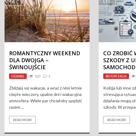
LIS
KWI
CO ZROBIĆ W PRZYPADKU
SKLEP INT
SZKODY Z UBEZPIECZENIA
ELEGANCKĄ
SAMOCHODU OC AC?
DAMSKĄ – K
NOWOCZES
MOTORYZACJA
2562
0
ZDROWIE I URODA
Kolizja lub inne zdarzenie drogowe to
stresująca sytuacja, ale odpowiednie
Moda to nie tylko
działania mogą ułatwić proces likwidacji
także sztuka, któ
szkody. W przypadku posiadania OC ...
siebie i pokazać,
coraz chętniej ...
READ MORE
READ MORE