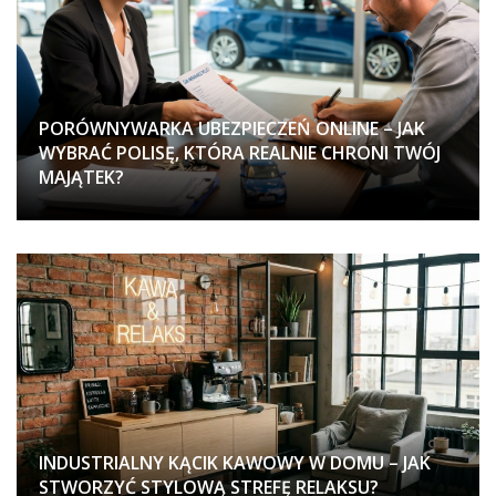
PORÓWNYWARKA UBEZPIECZEŃ ONLINE – JAK
WYBRAĆ POLISĘ, KTÓRA REALNIE CHRONI TWÓJ
MAJĄTEK?
INDUSTRIALNY KĄCIK KAWOWY W DOMU – JAK
STWORZYĆ STYLOWĄ STREFĘ RELAKSU?