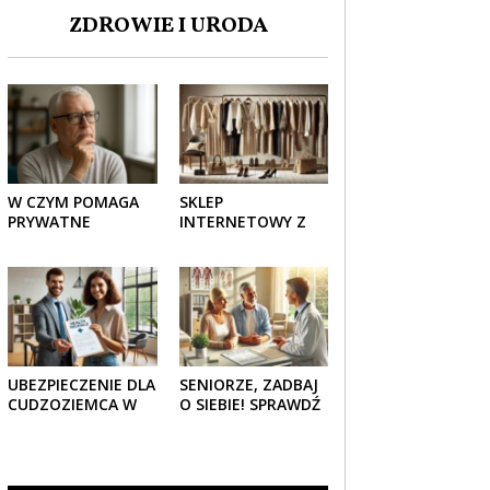
ZDROWIE I URODA
W CZYM POMAGA
SKLEP
PRYWATNE
INTERNETOWY Z
UBEZPIECZENIE
ELEGANCKĄ
ZDROWOTNE
ODZIEŻĄ DAMSKĄ –
SENIOROM?
KLASYKA, SZYK I
NOWOCZESNOŚĆ
UBEZPIECZENIE DLA
SENIORZE, ZADBAJ
CUDZOZIEMCA W
O SIEBIE! SPRAWDŹ
POLSCE – CO
NAJLEPSZE PAKIETY
TRZEBA WIEDZIEĆ
MEDYCZNE DLA
PRZED ZAKUPEM?
SENIORA