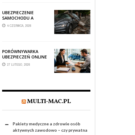
TV?
UBEZPIECZENIE
SAMOCHODU A
SZKODA PO
4 CZERWCA, 2026
USZKODZENIU AUTA
PRZEZ SPADAJĄCY
FRAGMENT
OGRODZENIA
PORÓWNYWARKA
UBEZPIECZEŃ ONLINE
– JAK WYBRAĆ POLISĘ,
27 LUTEGO, 2026
KTÓRA REALNIE
CHRONI TWÓJ
MAJĄTEK?
MULTI-MAC.PL
Pakiety medyczne a zdrowie osób
aktywnych zawodowo – czy prywatna