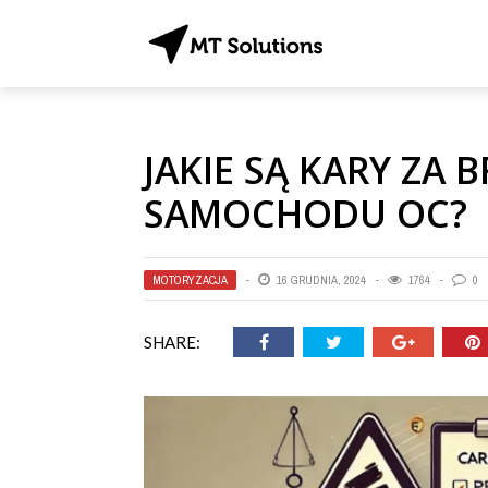
JAKIE SĄ KARY ZA 
SAMOCHODU OC?
MOTORYZACJA
16 GRUDNIA, 2024
1764
0
SHARE: