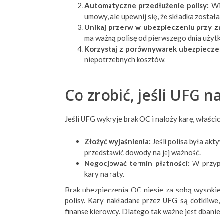
Automatyczne przedłużenie polisy:
Wię
umowy, ale upewnij się, że składka został
Unikaj przerw w ubezpieczeniu przy z
ma ważną polisę od pierwszego dnia użyt
Korzystaj z porównywarek ubezpiecze
niepotrzebnych kosztów.
Co zrobić, jeśli UFG n
Jeśli UFG wykryje brak OC i nałoży karę, właści
Złożyć wyjaśnienia:
Jeśli polisa była akt
przedstawić dowody na jej ważność.
Negocjować termin płatności:
W przypa
kary na raty.
Brak ubezpieczenia OC niesie za sobą wysokie
polisy. Kary nakładane przez UFG są dotkli
finanse kierowcy. Dlatego tak ważne jest dbanie