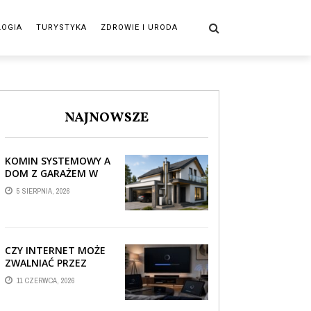
LOGIA
TURYSTYKA
ZDROWIE I URODA
NAJNOWSZE
KOMIN SYSTEMOWY A
DOM Z GARAŻEM W
BRYLE – JAK STREFA
5 SIERPNIA, 2026
TECHNICZNA WPŁYWA
NA PROWADZENIE ...
CZY INTERNET MOŻE
ZWALNIAĆ PRZEZ
AUTOMATYCZNE
11 CZERWCA, 2026
AKTUALIZACJE
SYSTEMÓW SMART