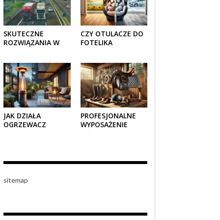
SKUTECZNE
CZY OTULACZE DO
ROZWIĄZANIA W
FOTELIKA
TRANSPORCIE:
SAMOCHODOWEGO
OPAKOWANIA
SPRAWDZAJĄ SIĘ
DREWNIANE I
LATEM I ZIMĄ?
TEKTUROWE
JAK DZIAŁA
PROFESJONALNE
OGRZEWACZ
WYPOSAŻENIE
TARASOWY
JEŹDZIECKIE –
GAZOWY I CZY JEST
KOMFORT I STYL W
BEZPIECZNY?
KAŻDYM DETALU
sitemap