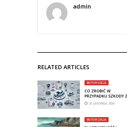
admin
RELATED ARTICLES
MOTORYZACJA
CO ZROBIĆ W
PRZYPADKU SZKODY 
UBEZPIECZENIA
26 LISTOPADA, 2024
SAMOCHODU OC AC?
MOTORYZACJA