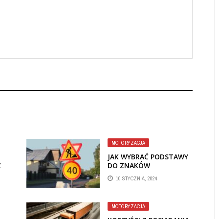
MOTORYZACJA
JAK WYBRAĆ PODSTAWY
Z
DO ZNAKÓW
DROGOWYCH DLA
10 STYCZNIA, 2024
TWOJEGO PROJEKTU?
MOTORYZACJA