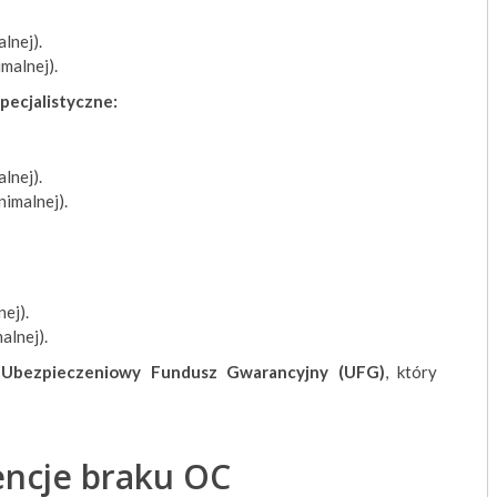
lnej).
malnej).
pecjalistyczne:
lnej).
nimalnej).
ej).
alnej).
z
Ubezpieczeniowy Fundusz Gwarancyjny (UFG)
, który
ncje braku OC