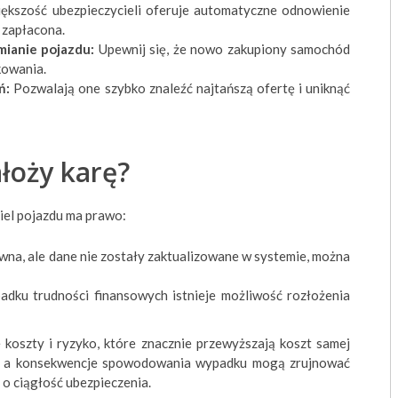
kszość ubezpieczycieli oferuje automatyczne odnowienie
a zapłacona.
mianie pojazdu:
Upewnij się, że nowo zakupiony samochód
kowania.
ń:
Pozwalają one szybko znaleźć najtańszą ofertę i uniknąć
ałoży karę?
ciel pojazdu ma prawo:
ywna, ale dane nie zostały zaktualizowane w systemie, można
dku trudności finansowych istnieje możliwość rozłożenia
 koszty i ryzyko, które znacznie przewyższają koszt samej
we, a konsekwencje spowodowania wypadku mogą zrujnować
 o ciągłość ubezpieczenia.