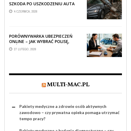
SZKODA PO USZKODZENIU AUTA
PRZEZ SPADAJĄCY FRAGMENT
4 CZERWCA, 2026
OGRODZENIA
PORÓWNYWARKA UBEZPIECZEŃ
ONLINE – JAK WYBRAĆ POLISĘ,
KTÓRA REALNIE CHRONI TWÓJ
27 LUTEGO, 2026
MAJĄTEK?
MULTI-MAC.PL
Pakiety medyczne a zdrowie osób aktywnych
zawodowo – czy prywatna opieka pomaga utrzymać
tempo pracy?
Pakiety medyczne a badania diagnostyczne – czy