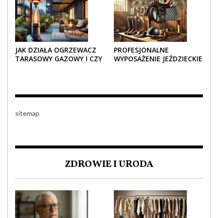
JAK DZIAŁA OGRZEWACZ
PROFESJONALNE
TARASOWY GAZOWY I CZY
WYPOSAŻENIE JEŹDZIECKIE
JEST BEZPIECZNY?
– KOMFORT I STYL W
KAŻDYM DETALU
sitemap
ZDROWIE I URODA