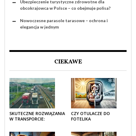
Ubezpieczenie turystyczne zdrowotne dla
obcokrajowca w Polsce – co obejmuje polisa?
Nowoczesne parasole tarasowe – ochrona i
elegancja w jednym
CIEKAWE
SKUTECZNE ROZWIĄZANIA
CZY OTULACZE DO
W TRANSPORCIE:
FOTELIKA
OPAKOWANIA DREWNIANE
SAMOCHODOWEGO
I TEKTUROWE
SPRAWDZAJĄ SIĘ LATEM I
ZIMĄ?