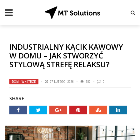
INDUSTRIALNY KĄCIK KAWOWY
W DOMU – JAK STWORZYĆ
STYLOWĄ STREFĘ RELAKSU?
DOM I WNĘTRZE
27 LUTEGO, 2026
382
0
SHARE: