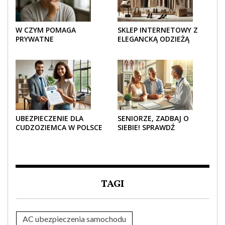
W CZYM POMAGA
SKLEP INTERNETOWY Z
PRYWATNE
ELEGANCKĄ ODZIEŻĄ
UBEZPIECZENIE
DAMSKĄ – KLASYKA, SZYK I
ZDROWOTNE SENIOROM?
NOWOCZESNOŚĆ
UBEZPIECZENIE DLA
SENIORZE, ZADBAJ O
CUDZOZIEMCA W POLSCE
SIEBIE! SPRAWDŹ
– CO TRZEBA WIEDZIEĆ
NAJLEPSZE PAKIETY
PRZED ZAKUPEM?
MEDYCZNE DLA SENIORA
TAGI
AC ubezpieczenia samochodu