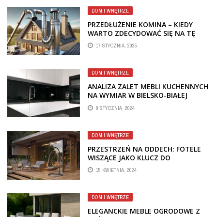
DOM I WNĘTRZE
PRZEDŁUŻENIE KOMINA – KIEDY
WARTO ZDECYDOWAĆ SIĘ NA TĘ
OPCJĘ?
17 STYCZNIA, 2025
DOM I WNĘTRZE
ANALIZA ZALET MEBLI KUCHENNYCH
NA WYMIAR W BIELSKO-BIAŁEJ
9 STYCZNIA, 2024
DOM I WNĘTRZE
PRZESTRZEŃ NA ODDECH: FOTELE
WISZĄCE JAKO KLUCZ DO
OSOBISTEGO AZYLU
15 KWIETNIA, 2024
DOM I WNĘTRZE
ELEGANCKIE MEBLE OGRODOWE Z