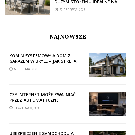
DUŻYM STOŁEM – IDEALNE NA
RODZINNE SPOTKANIA POD
22 CZERWCA, 2025
CHMURKĄ
NAJNOWSZE
KOMIN SYSTEMOWY A DOM Z
GARAŻEM W BRYLE – JAK STREFA
TECHNICZNA WPŁYWA NA
5 SIERPNIA, 2026
PROWADZENIE ...
CZY INTERNET MOŻE ZWALNIAĆ
PRZEZ AUTOMATYCZNE
AKTUALIZACJE SYSTEMÓW SMART
11 CZERWCA, 2026
TV?
UBEZPIECZENIE SAMOCHODU A