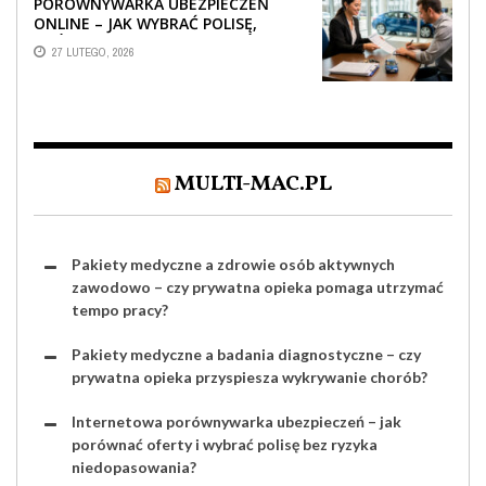
PORÓWNYWARKA UBEZPIECZEŃ
ONLINE – JAK WYBRAĆ POLISĘ,
KTÓRA REALNIE CHRONI TWÓJ
27 LUTEGO, 2026
MAJĄTEK?
MULTI-MAC.PL
Pakiety medyczne a zdrowie osób aktywnych
zawodowo – czy prywatna opieka pomaga utrzymać
tempo pracy?
Pakiety medyczne a badania diagnostyczne – czy
prywatna opieka przyspiesza wykrywanie chorób?
Internetowa porównywarka ubezpieczeń – jak
porównać oferty i wybrać polisę bez ryzyka
niedopasowania?