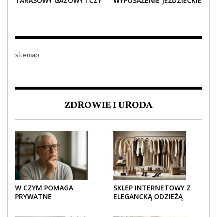
TARASOWY GAZOWY I CZY
WYPOSAŻENIE JEŹDZIECKIE
JEST BEZPIECZNY?
– KOMFORT I STYL W
KAŻDYM DETALU
sitemap
ZDROWIE I URODA
W CZYM POMAGA
SKLEP INTERNETOWY Z
PRYWATNE
ELEGANCKĄ ODZIEŻĄ
UBEZPIECZENIE
DAMSKĄ – KLASYKA, SZYK I
ZDROWOTNE SENIOROM?
NOWOCZESNOŚĆ