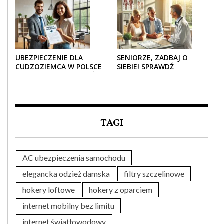
UBEZPIECZENIE DLA
SENIORZE, ZADBAJ O
CUDZOZIEMCA W POLSCE
SIEBIE! SPRAWDŹ
– CO TRZEBA WIEDZIEĆ
NAJLEPSZE PAKIETY
PRZED ZAKUPEM?
MEDYCZNE DLA SENIORA
TAGI
AC ubezpieczenia samochodu
elegancka odzież damska
filtry szczelinowe
hokery loftowe
hokery z oparciem
internet mobilny bez limitu
internet światłowodowy