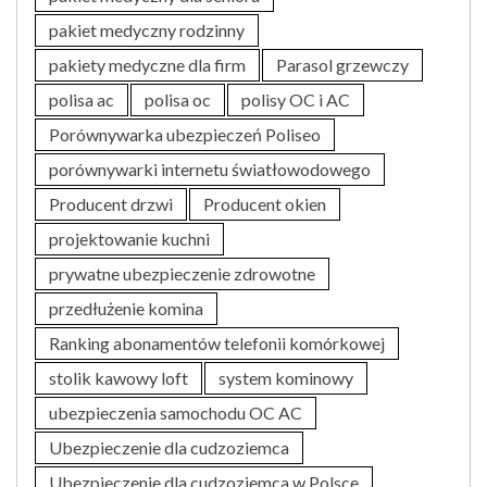
pakiet medyczny rodzinny
pakiety medyczne dla firm
Parasol grzewczy
polisa ac
polisa oc
polisy OC i AC
Porównywarka ubezpieczeń Poliseo
porównywarki internetu światłowodowego
Producent drzwi
Producent okien
projektowanie kuchni
prywatne ubezpieczenie zdrowotne
przedłużenie komina
Ranking abonamentów telefonii komórkowej
stolik kawowy loft
system kominowy
ubezpieczenia samochodu OC AC
Ubezpieczenie dla cudzoziemca
Ubezpieczenie dla cudzoziemca w Polsce