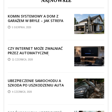
NAJNOWSZE
KOMIN SYSTEMOWY A DOM Z
GARAŻEM W BRYLE – JAK STREFA
TECHNICZNA WPŁYWA NA
5 SIERPNIA, 2026
PROWADZENIE ...
CZY INTERNET MOŻE ZWALNIAĆ
PRZEZ AUTOMATYCZNE
AKTUALIZACJE SYSTEMÓW SMART
11 CZERWCA, 2026
TV?
UBEZPIECZENIE SAMOCHODU A
SZKODA PO USZKODZENIU AUTA
PRZEZ SPADAJĄCY FRAGMENT
4 CZERWCA, 2026
OGRODZENIA