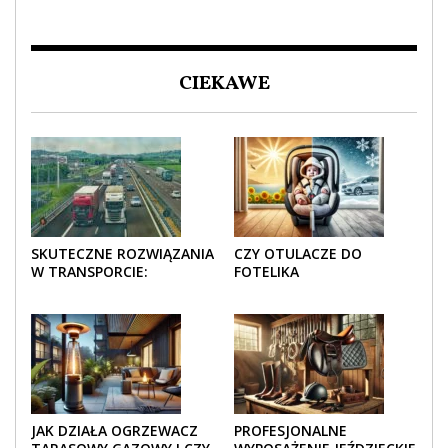
CIEKAWE
SKUTECZNE ROZWIĄZANIA
CZY OTULACZE DO
W TRANSPORCIE:
FOTELIKA
OPAKOWANIA DREWNIANE
SAMOCHODOWEGO
I TEKTUROWE
SPRAWDZAJĄ SIĘ LATEM I
ZIMĄ?
JAK DZIAŁA OGRZEWACZ
PROFESJONALNE