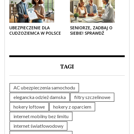
UBEZPIECZENIE DLA
SENIORZE, ZADBAJ O
CUDZOZIEMCA W POLSCE
SIEBIE! SPRAWDŹ
– CO TRZEBA WIEDZIEĆ
NAJLEPSZE PAKIETY
PRZED ZAKUPEM?
MEDYCZNE DLA SENIORA
TAGI
AC ubezpieczenia samochodu
elegancka odzież damska
filtry szczelinowe
hokery loftowe
hokery z oparciem
internet mobilny bez limitu
internet światłowodowy