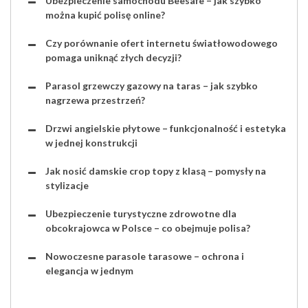
Ubezpieczenie samochodu Beesafe – jak szybko
można kupić polisę online?
Czy porównanie ofert internetu światłowodowego
pomaga uniknąć złych decyzji?
Parasol grzewczy gazowy na taras – jak szybko
nagrzewa przestrzeń?
Drzwi angielskie płytowe – funkcjonalność i estetyka
w jednej konstrukcji
Jak nosić damskie crop topy z klasą – pomysły na
stylizacje
Ubezpieczenie turystyczne zdrowotne dla
obcokrajowca w Polsce – co obejmuje polisa?
Nowoczesne parasole tarasowe – ochrona i
elegancja w jednym