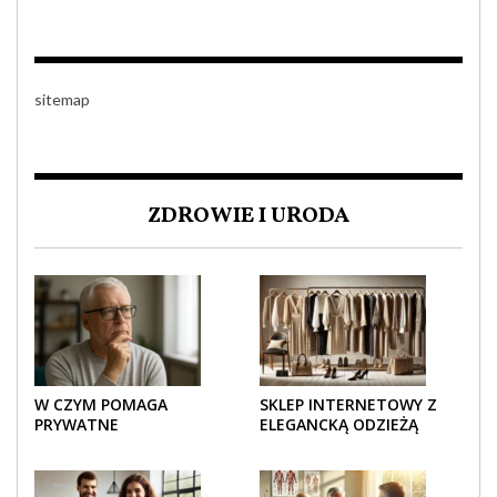
KAŻDYM DETALU
sitemap
ZDROWIE I URODA
W CZYM POMAGA
SKLEP INTERNETOWY Z
PRYWATNE
ELEGANCKĄ ODZIEŻĄ
UBEZPIECZENIE
DAMSKĄ – KLASYKA, SZYK I
ZDROWOTNE SENIOROM?
NOWOCZESNOŚĆ