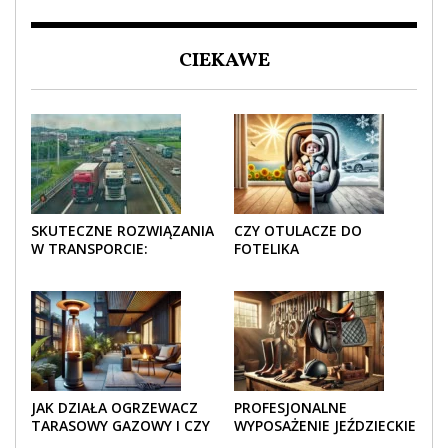
CIEKAWE
SKUTECZNE ROZWIĄZANIA
CZY OTULACZE DO
W TRANSPORCIE:
FOTELIKA
OPAKOWANIA DREWNIANE
SAMOCHODOWEGO
I TEKTUROWE
SPRAWDZAJĄ SIĘ LATEM I
ZIMĄ?
JAK DZIAŁA OGRZEWACZ
PROFESJONALNE
TARASOWY GAZOWY I CZY
WYPOSAŻENIE JEŹDZIECKIE
JEST BEZPIECZNY?
– KOMFORT I STYL W