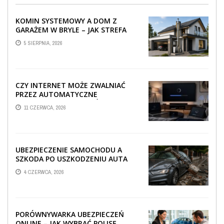
KOMIN SYSTEMOWY A DOM Z
GARAŻEM W BRYLE – JAK STREFA
TECHNICZNA WPŁYWA NA
5 SIERPNIA, 2026
PROWADZENIE ...
CZY INTERNET MOŻE ZWALNIAĆ
PRZEZ AUTOMATYCZNE
AKTUALIZACJE SYSTEMÓW SMART
11 CZERWCA, 2026
TV?
UBEZPIECZENIE SAMOCHODU A
SZKODA PO USZKODZENIU AUTA
PRZEZ SPADAJĄCY FRAGMENT
4 CZERWCA, 2026
OGRODZENIA
PORÓWNYWARKA UBEZPIECZEŃ
ONLINE – JAK WYBRAĆ POLISĘ,