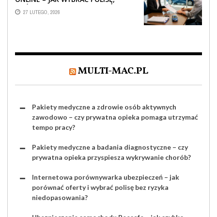
KTÓRA REALNIE CHRONI TWÓJ
27 LUTEGO, 2026
MAJĄTEK?
MULTI-MAC.PL
Pakiety medyczne a zdrowie osób aktywnych
zawodowo – czy prywatna opieka pomaga utrzymać
tempo pracy?
Pakiety medyczne a badania diagnostyczne – czy
prywatna opieka przyspiesza wykrywanie chorób?
Internetowa porównywarka ubezpieczeń – jak
porównać oferty i wybrać polisę bez ryzyka
niedopasowania?