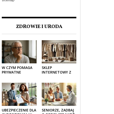
ZDROWIE I URODA
W CZYM POMAGA
SKLEP
PRYWATNE
INTERNETOWY Z
UBEZPIECZENIE
ELEGANCKĄ
ZDROWOTNE
ODZIEŻĄ DAMSKĄ –
SENIOROM?
KLASYKA, SZYK I
NOWOCZESNOŚĆ
UBEZPIECZENIE DLA
SENIORZE, ZADBAJ