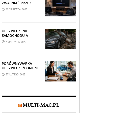
ZWALNIAĆ PRZEZ
AUTOMATYCZNE
11 CZERWCA, 2026
AKTUALIZACJE
SYSTEMÓW SMART
TV?
UBEZPIECZENIE
SAMOCHODU A
SZKODA PO
4 CZERWCA, 2026
USZKODZENIU AUTA
PRZEZ SPADAJĄCY
FRAGMENT
OGRODZENIA
PORÓWNYWARKA
UBEZPIECZEŃ ONLINE
– JAK WYBRAĆ POLISĘ,
27 LUTEGO, 2026
KTÓRA REALNIE
CHRONI TWÓJ
MAJĄTEK?
MULTI-MAC.PL