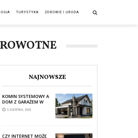
LOGIA
TURYSTYKA
ZDROWIE I URODA
ZDROWOTNE
NAJNOWSZE
KOMIN SYSTEMOWY A
DOM Z GARAŻEM W
BRYLE – JAK STREFA
5 SIERPNIA, 2026
TECHNICZNA WPŁYWA
NA PROWADZENIE ...
CZY INTERNET MOŻE