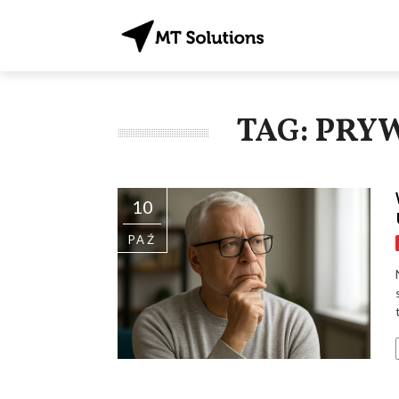
TAG: PRY
10
PAŹ