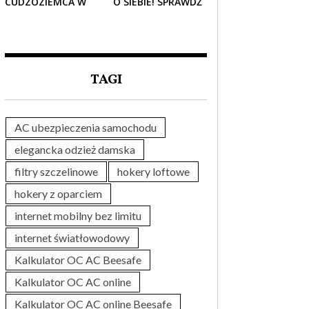
CUDZOZIEMCA W
O SIEBIE! SPRAWDŹ
POLSCE – CO
NAJLEPSZE PAKIETY
TRZEBA WIEDZIEĆ
MEDYCZNE DLA
PRZED ZAKUPEM?
SENIORA
TAGI
AC ubezpieczenia samochodu
elegancka odzież damska
filtry szczelinowe
hokery loftowe
hokery z oparciem
internet mobilny bez limitu
internet światłowodowy
Kalkulator OC AC Beesafe
Kalkulator OC AC online
Kalkulator OC AC online Beesafe