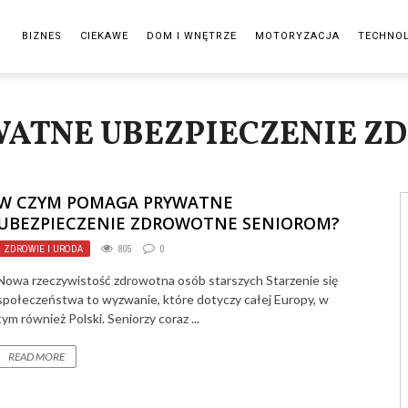
BIZNES
CIEKAWE
DOM I WNĘTRZE
MOTORYZACJA
TECHNO
WATNE UBEZPIECZENIE 
W CZYM POMAGA PRYWATNE
UBEZPIECZENIE ZDROWOTNE SENIOROM?
ZDROWIE I URODA
805
0
Nowa rzeczywistość zdrowotna osób starszych Starzenie się
społeczeństwa to wyzwanie, które dotyczy całej Europy, w
tym również Polski. Seniorzy coraz ...
READ MORE