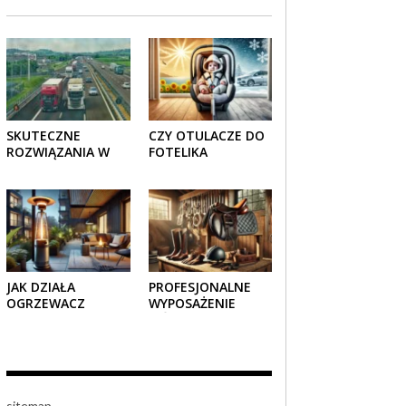
SKUTECZNE
CZY OTULACZE DO
ROZWIĄZANIA W
FOTELIKA
TRANSPORCIE:
SAMOCHODOWEGO
OPAKOWANIA
SPRAWDZAJĄ SIĘ
DREWNIANE I
LATEM I ZIMĄ?
TEKTUROWE
JAK DZIAŁA
PROFESJONALNE
OGRZEWACZ
WYPOSAŻENIE
TARASOWY
JEŹDZIECKIE –
GAZOWY I CZY JEST
KOMFORT I STYL W
BEZPIECZNY?
KAŻDYM DETALU
sitemap