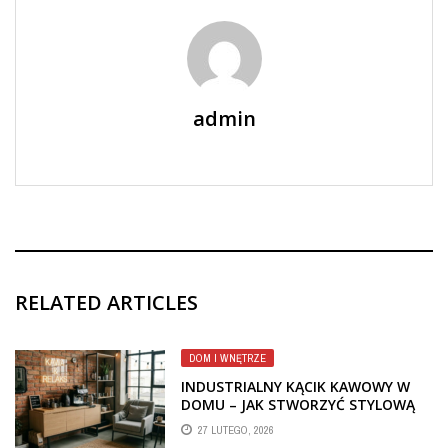
admin
RELATED ARTICLES
DOM I WNĘTRZE
INDUSTRIALNY KĄCIK KAWOWY W
DOMU – JAK STWORZYĆ STYLOWĄ
STREFĘ RELAKSU?
27 LUTEGO, 2026