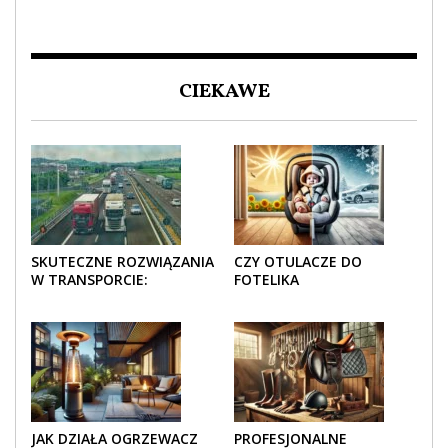
CIEKAWE
SKUTECZNE ROZWIĄZANIA
CZY OTULACZE DO
W TRANSPORCIE:
FOTELIKA
OPAKOWANIA DREWNIANE
SAMOCHODOWEGO
I TEKTUROWE
SPRAWDZAJĄ SIĘ LATEM I
ZIMĄ?
JAK DZIAŁA OGRZEWACZ
PROFESJONALNE