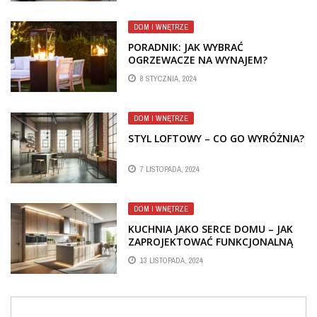
DOM I WNĘTRZE
PORADNIK: JAK WYBRAĆ
OGRZEWACZE NA WYNAJEM?
8 STYCZNIA, 2024
DOM I WNĘTRZE
STYL LOFTOWY – CO GO WYRÓŻNIA?
7 LISTOPADA, 2024
DOM I WNĘTRZE
KUCHNIA JAKO SERCE DOMU – JAK
ZAPROJEKTOWAĆ FUNKCJONALNĄ
PRZESTRZEŃ NA MIARĘ TWOICH
13 LISTOPADA, 2024
POTRZEB?