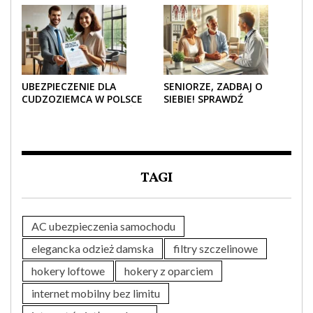
ZDROWOTNE SENIOROM?
NOWOCZESNOŚĆ
UBEZPIECZENIE DLA
SENIORZE, ZADBAJ O
CUDZOZIEMCA W POLSCE
SIEBIE! SPRAWDŹ
– CO TRZEBA WIEDZIEĆ
NAJLEPSZE PAKIETY
PRZED ZAKUPEM?
MEDYCZNE DLA SENIORA
TAGI
AC ubezpieczenia samochodu
elegancka odzież damska
filtry szczelinowe
hokery loftowe
hokery z oparciem
internet mobilny bez limitu