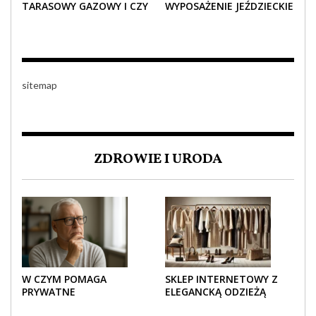
TARASOWY GAZOWY I CZY
WYPOSAŻENIE JEŹDZIECKIE
JEST BEZPIECZNY?
– KOMFORT I STYL W
KAŻDYM DETALU
sitemap
ZDROWIE I URODA
W CZYM POMAGA
SKLEP INTERNETOWY Z
PRYWATNE
ELEGANCKĄ ODZIEŻĄ
UBEZPIECZENIE
DAMSKĄ – KLASYKA, SZYK I