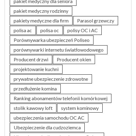
pakiet medyczny dla seniora
pakiet medyczny rodzinny
pakiety medyczne dla firm
Parasol grzewczy
polisa ac
polisa oc
polisy OC i AC
Porównywarka ubezpieczeń Poliseo
porównywarki internetu światłowodowego
Producent drzwi
Producent okien
projektowanie kuchni
prywatne ubezpieczenie zdrowotne
przedłużenie komina
Ranking abonamentów telefonii komórkowej
stolik kawowy loft
system kominowy
ubezpieczenia samochodu OC AC
Ubezpieczenie dla cudzoziemca