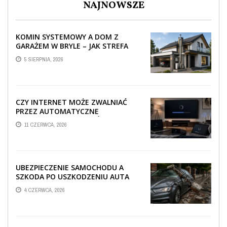
NAJNOWSZE
KOMIN SYSTEMOWY A DOM Z
GARAŻEM W BRYLE – JAK STREFA
TECHNICZNA WPŁYWA NA
5 SIERPNIA, 2026
PROWADZENIE ...
CZY INTERNET MOŻE ZWALNIAĆ
PRZEZ AUTOMATYCZNE
AKTUALIZACJE SYSTEMÓW SMART
11 CZERWCA, 2026
TV?
UBEZPIECZENIE SAMOCHODU A
SZKODA PO USZKODZENIU AUTA
PRZEZ SPADAJĄCY FRAGMENT
4 CZERWCA, 2026
OGRODZENIA