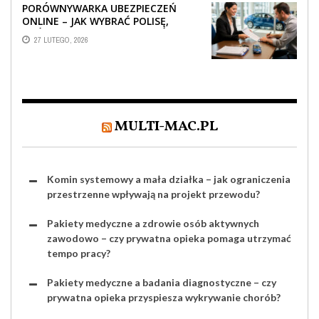
PORÓWNYWARKA UBEZPIECZEŃ
ONLINE – JAK WYBRAĆ POLISĘ,
KTÓRA REALNIE CHRONI TWÓJ
27 LUTEGO, 2026
MAJĄTEK?
MULTI-MAC.PL
Komin systemowy a mała działka – jak ograniczenia
przestrzenne wpływają na projekt przewodu?
Pakiety medyczne a zdrowie osób aktywnych
zawodowo – czy prywatna opieka pomaga utrzymać
tempo pracy?
Pakiety medyczne a badania diagnostyczne – czy
prywatna opieka przyspiesza wykrywanie chorób?