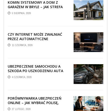
KOMIN SYSTEMOWY A DOM Z
GARAŻEM W BRYLE – JAK STREFA
TECHNICZNA WPŁYWA NA
5 SIERPNIA, 2026
PROWADZENIE ...
CZY INTERNET MOŻE ZWALNIAĆ
PRZEZ AUTOMATYCZNE
AKTUALIZACJE SYSTEMÓW SMART
11 CZERWCA, 2026
TV?
UBEZPIECZENIE SAMOCHODU A
SZKODA PO USZKODZENIU AUTA
PRZEZ SPADAJĄCY FRAGMENT
4 CZERWCA, 2026
OGRODZENIA
PORÓWNYWARKA UBEZPIECZEŃ
ONLINE – JAK WYBRAĆ POLISĘ,
KTÓRA REALNIE CHRONI TWÓJ
27 LUTEGO, 2026