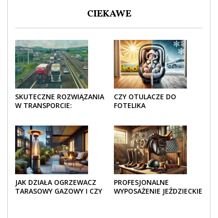
CIEKAWE
SKUTECZNE ROZWIĄZANIA
CZY OTULACZE DO
W TRANSPORCIE:
FOTELIKA
OPAKOWANIA DREWNIANE
SAMOCHODOWEGO
I TEKTUROWE
SPRAWDZAJĄ SIĘ LATEM I
ZIMĄ?
JAK DZIAŁA OGRZEWACZ
PROFESJONALNE
TARASOWY GAZOWY I CZY
WYPOSAŻENIE JEŹDZIECKIE
JEST BEZPIECZNY?
– KOMFORT I STYL W
KAŻDYM DETALU