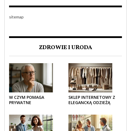
sitemap
ZDROWIE I URODA
W CZYM POMAGA
SKLEP INTERNETOWY Z
PRYWATNE
ELEGANCKĄ ODZIEŻĄ
UBEZPIECZENIE
DAMSKĄ – KLASYKA, SZYK I
ZDROWOTNE SENIOROM?
NOWOCZESNOŚĆ