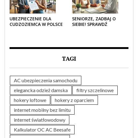
UBEZPIECZENIE DLA
SENIORZE, ZADBAJ O
CUDZOZIEMCA W POLSCE
SIEBIE! SPRAWDŹ
– CO TRZEBA WIEDZIEĆ
NAJLEPSZE PAKIETY
PRZED ZAKUPEM?
MEDYCZNE DLA SENIORA
TAGI
AC ubezpieczenia samochodu
elegancka odzież damska
filtry szczelinowe
hokery loftowe
hokery z oparciem
internet mobilny bez limitu
internet światłowodowy
Kalkulator OC AC Beesafe