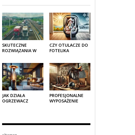
SKUTECZNE
CZY OTULACZE DO
ROZWIĄZANIA W
FOTELIKA
TRANSPORCIE:
SAMOCHODOWEGO
OPAKOWANIA
SPRAWDZAJĄ SIĘ
DREWNIANE I
LATEM I ZIMĄ?
TEKTUROWE
JAK DZIAŁA
PROFESJONALNE
OGRZEWACZ
WYPOSAŻENIE
TARASOWY
JEŹDZIECKIE –
GAZOWY I CZY JEST
KOMFORT I STYL W
BEZPIECZNY?
KAŻDYM DETALU
sitemap