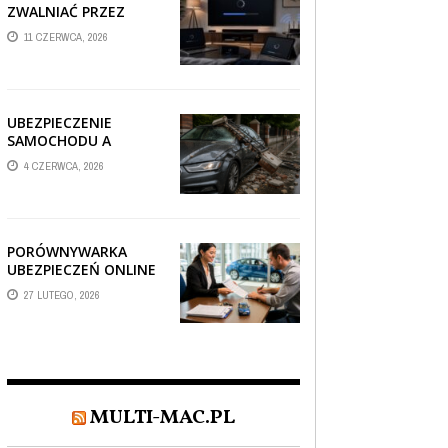
ZWALNIAĆ PRZEZ
AUTOMATYCZNE
11 CZERWCA, 2026
AKTUALIZACJE
SYSTEMÓW SMART
TV?
UBEZPIECZENIE
SAMOCHODU A
SZKODA PO
4 CZERWCA, 2026
USZKODZENIU AUTA
PRZEZ SPADAJĄCY
FRAGMENT
OGRODZENIA
PORÓWNYWARKA
UBEZPIECZEŃ ONLINE
– JAK WYBRAĆ POLISĘ,
27 LUTEGO, 2026
KTÓRA REALNIE
CHRONI TWÓJ
MAJĄTEK?
MULTI-MAC.PL