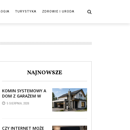
LOGIA
TURYSTYKA
ZDROWIE I URODA
NAJNOWSZE
KOMIN SYSTEMOWY A
DOM Z GARAŻEM W
BRYLE – JAK STREFA
5 SIERPNIA, 2026
TECHNICZNA WPŁYWA
NA PROWADZENIE ...
CZY INTERNET MOŻE