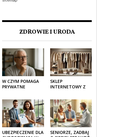
ZDROWIE I URODA
W CZYM POMAGA
SKLEP
PRYWATNE
INTERNETOWY Z
UBEZPIECZENIE
ELEGANCKĄ
ZDROWOTNE
ODZIEŻĄ DAMSKĄ –
SENIOROM?
KLASYKA, SZYK I
NOWOCZESNOŚĆ
UBEZPIECZENIE DLA
SENIORZE, ZADBAJ