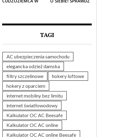
CUDZOZIEMCA W
O SIEBIE! SPRAWDŹ
POLSCE – CO
NAJLEPSZE PAKIETY
TRZEBA WIEDZIEĆ
MEDYCZNE DLA
PRZED ZAKUPEM?
SENIORA
TAGI
AC ubezpieczenia samochodu
elegancka odzież damska
filtry szczelinowe
hokery loftowe
hokery z oparciem
internet mobilny bez limitu
internet światłowodowy
Kalkulator OC AC Beesafe
Kalkulator OC AC online
Kalkulator OC AC online Beesafe