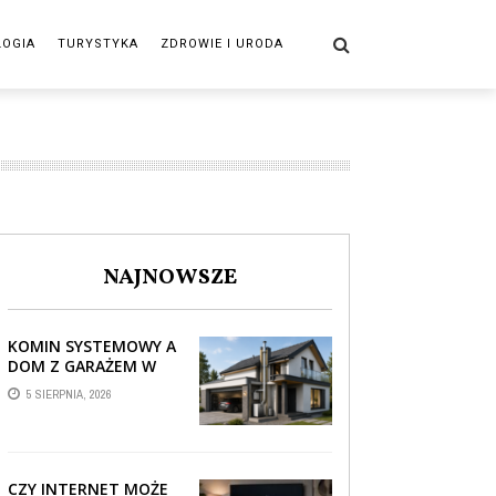
LOGIA
TURYSTYKA
ZDROWIE I URODA
NAJNOWSZE
KOMIN SYSTEMOWY A
DOM Z GARAŻEM W
BRYLE – JAK STREFA
5 SIERPNIA, 2026
TECHNICZNA WPŁYWA
NA PROWADZENIE ...
CZY INTERNET MOŻE