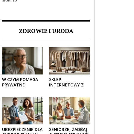
ZDROWIE I URODA
W CZYM POMAGA
SKLEP
PRYWATNE
INTERNETOWY Z
UBEZPIECZENIE
ELEGANCKĄ
ZDROWOTNE
ODZIEŻĄ DAMSKĄ –
SENIOROM?
KLASYKA, SZYK I
NOWOCZESNOŚĆ
UBEZPIECZENIE DLA
SENIORZE, ZADBAJ