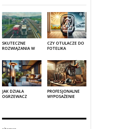
SKUTECZNE
CZY OTULACZE DO
ROZWIĄZANIA W
FOTELIKA
TRANSPORCIE:
SAMOCHODOWEGO
OPAKOWANIA
SPRAWDZAJĄ SIĘ
DREWNIANE I
LATEM I ZIMĄ?
TEKTUROWE
JAK DZIAŁA
PROFESJONALNE
OGRZEWACZ
WYPOSAŻENIE
TARASOWY
JEŹDZIECKIE –
GAZOWY I CZY JEST
KOMFORT I STYL W
BEZPIECZNY?
KAŻDYM DETALU
sitemap