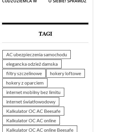
CUDZOZIEMCA W
O SIEBIE! SPRAWDŹ
POLSCE – CO
NAJLEPSZE PAKIETY
TRZEBA WIEDZIEĆ
MEDYCZNE DLA
PRZED ZAKUPEM?
SENIORA
TAGI
AC ubezpieczenia samochodu
elegancka odzież damska
filtry szczelinowe
hokery loftowe
hokery z oparciem
internet mobilny bez limitu
internet światłowodowy
Kalkulator OC AC Beesafe
Kalkulator OC AC online
Kalkulator OC AC online Beesafe