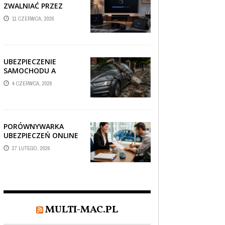
ZWALNIAĆ PRZEZ
AUTOMATYCZNE
11 CZERWCA, 2026
AKTUALIZACJE
SYSTEMÓW SMART
TV?
UBEZPIECZENIE
SAMOCHODU A
SZKODA PO
4 CZERWCA, 2026
USZKODZENIU AUTA
PRZEZ SPADAJĄCY
FRAGMENT
OGRODZENIA
PORÓWNYWARKA
UBEZPIECZEŃ ONLINE
– JAK WYBRAĆ POLISĘ,
27 LUTEGO, 2026
KTÓRA REALNIE
CHRONI TWÓJ
MAJĄTEK?
MULTI-MAC.PL