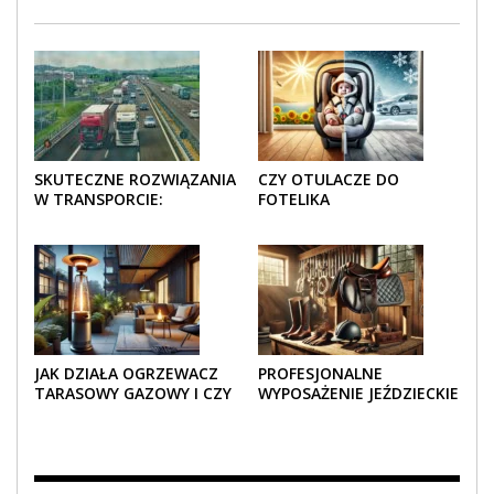
SKUTECZNE ROZWIĄZANIA
CZY OTULACZE DO
W TRANSPORCIE:
FOTELIKA
OPAKOWANIA DREWNIANE
SAMOCHODOWEGO
I TEKTUROWE
SPRAWDZAJĄ SIĘ LATEM I
ZIMĄ?
JAK DZIAŁA OGRZEWACZ
PROFESJONALNE
TARASOWY GAZOWY I CZY
WYPOSAŻENIE JEŹDZIECKIE
JEST BEZPIECZNY?
– KOMFORT I STYL W
KAŻDYM DETALU