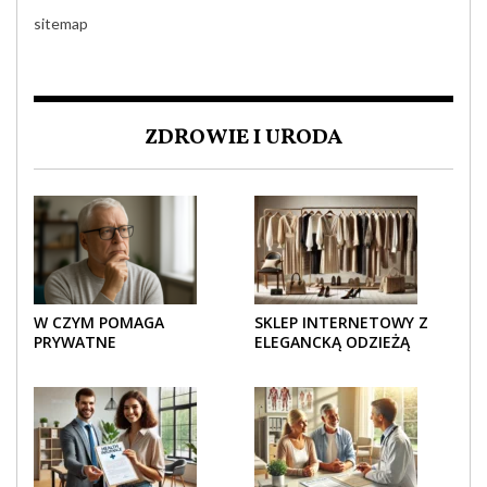
sitemap
ZDROWIE I URODA
W CZYM POMAGA
SKLEP INTERNETOWY Z
PRYWATNE
ELEGANCKĄ ODZIEŻĄ
UBEZPIECZENIE
DAMSKĄ – KLASYKA, SZYK I
ZDROWOTNE SENIOROM?
NOWOCZESNOŚĆ