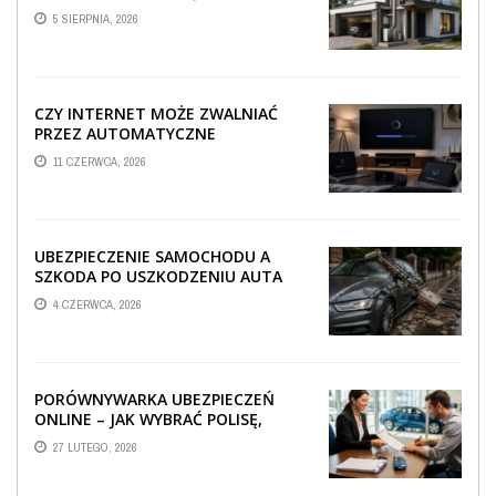
TECHNICZNA WPŁYWA NA
5 SIERPNIA, 2026
PROWADZENIE ...
CZY INTERNET MOŻE ZWALNIAĆ
PRZEZ AUTOMATYCZNE
AKTUALIZACJE SYSTEMÓW SMART
11 CZERWCA, 2026
TV?
UBEZPIECZENIE SAMOCHODU A
SZKODA PO USZKODZENIU AUTA
PRZEZ SPADAJĄCY FRAGMENT
4 CZERWCA, 2026
OGRODZENIA
PORÓWNYWARKA UBEZPIECZEŃ
ONLINE – JAK WYBRAĆ POLISĘ,
KTÓRA REALNIE CHRONI TWÓJ
27 LUTEGO, 2026
MAJĄTEK?