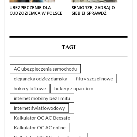
UBEZPIECZENIE DLA
SENIORZE, ZADBAJ O
CUDZOZIEMCA W POLSCE
SIEBIE! SPRAWDŹ
– CO TRZEBA WIEDZIEĆ
NAJLEPSZE PAKIETY
PRZED ZAKUPEM?
MEDYCZNE DLA SENIORA
TAGI
AC ubezpieczenia samochodu
elegancka odzież damska
filtry szczelinowe
hokery loftowe
hokery z oparciem
internet mobilny bez limitu
internet światłowodowy
Kalkulator OC AC Beesafe
Kalkulator OC AC online