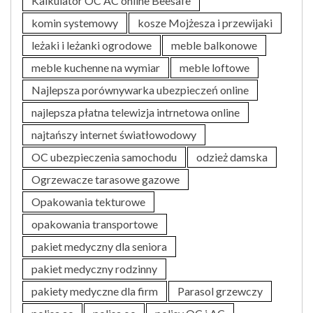
Kalkulator OC AC online Beesafe
komin systemowy
kosze Mojżesza i przewijaki
leżaki i leżanki ogrodowe
meble balkonowe
meble kuchenne na wymiar
meble loftowe
Najlepsza porównywarka ubezpieczeń online
najlepsza płatna telewizja intrnetowa online
najtańszy internet światłowodowy
OC ubezpieczenia samochodu
odzież damska
Ogrzewacze tarasowe gazowe
Opakowania tekturowe
opakowania transportowe
pakiet medyczny dla seniora
pakiet medyczny rodzinny
pakiety medyczne dla firm
Parasol grzewczy