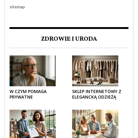
sitemap
ZDROWIE I URODA
W CZYM POMAGA
SKLEP INTERNETOWY Z
PRYWATNE
ELEGANCKĄ ODZIEŻĄ
UBEZPIECZENIE
DAMSKĄ – KLASYKA, SZYK I
ZDROWOTNE SENIOROM?
NOWOCZESNOŚĆ