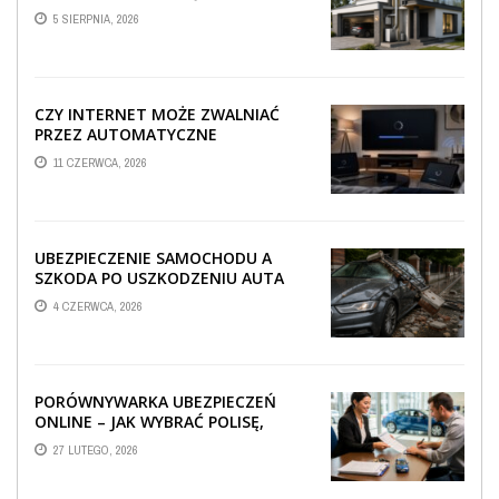
TECHNICZNA WPŁYWA NA
5 SIERPNIA, 2026
PROWADZENIE ...
CZY INTERNET MOŻE ZWALNIAĆ
PRZEZ AUTOMATYCZNE
AKTUALIZACJE SYSTEMÓW SMART
11 CZERWCA, 2026
TV?
UBEZPIECZENIE SAMOCHODU A
SZKODA PO USZKODZENIU AUTA
PRZEZ SPADAJĄCY FRAGMENT
4 CZERWCA, 2026
OGRODZENIA
PORÓWNYWARKA UBEZPIECZEŃ
ONLINE – JAK WYBRAĆ POLISĘ,
KTÓRA REALNIE CHRONI TWÓJ
27 LUTEGO, 2026
MAJĄTEK?