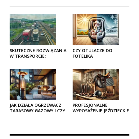
SKUTECZNE ROZWIĄZANIA
CZY OTULACZE DO
W TRANSPORCIE:
FOTELIKA
OPAKOWANIA DREWNIANE
SAMOCHODOWEGO
I TEKTUROWE
SPRAWDZAJĄ SIĘ LATEM I
ZIMĄ?
JAK DZIAŁA OGRZEWACZ
PROFESJONALNE
TARASOWY GAZOWY I CZY
WYPOSAŻENIE JEŹDZIECKIE
JEST BEZPIECZNY?
– KOMFORT I STYL W
KAŻDYM DETALU