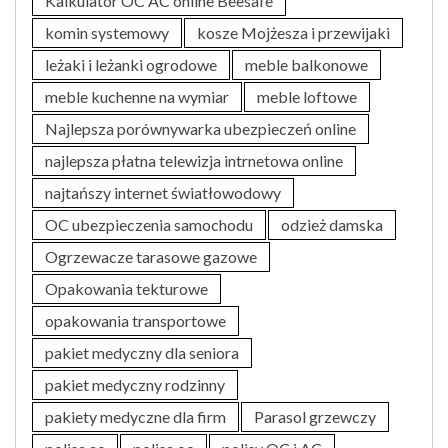
Kalkulator OC AC online Beesafe
komin systemowy
kosze Mojżesza i przewijaki
leżaki i leżanki ogrodowe
meble balkonowe
meble kuchenne na wymiar
meble loftowe
Najlepsza porównywarka ubezpieczeń online
najlepsza płatna telewizja intrnetowa online
najtańszy internet światłowodowy
OC ubezpieczenia samochodu
odzież damska
Ogrzewacze tarasowe gazowe
Opakowania tekturowe
opakowania transportowe
pakiet medyczny dla seniora
pakiet medyczny rodzinny
pakiety medyczne dla firm
Parasol grzewczy