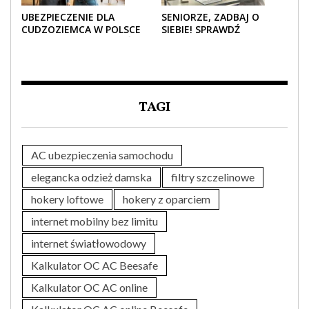
UBEZPIECZENIE DLA
SENIORZE, ZADBAJ O
CUDZOZIEMCA W POLSCE
SIEBIE! SPRAWDŹ
– CO TRZEBA WIEDZIEĆ
NAJLEPSZE PAKIETY
PRZED ZAKUPEM?
MEDYCZNE DLA SENIORA
TAGI
AC ubezpieczenia samochodu
elegancka odzież damska
filtry szczelinowe
hokery loftowe
hokery z oparciem
internet mobilny bez limitu
internet światłowodowy
Kalkulator OC AC Beesafe
Kalkulator OC AC online