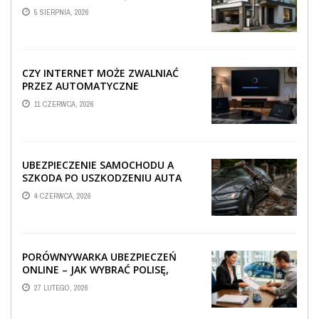
TECHNICZNA WPŁYWA NA
5 SIERPNIA, 2026
PROWADZENIE ...
CZY INTERNET MOŻE ZWALNIAĆ
PRZEZ AUTOMATYCZNE
AKTUALIZACJE SYSTEMÓW SMART
11 CZERWCA, 2026
TV?
UBEZPIECZENIE SAMOCHODU A
SZKODA PO USZKODZENIU AUTA
PRZEZ SPADAJĄCY FRAGMENT
4 CZERWCA, 2026
OGRODZENIA
PORÓWNYWARKA UBEZPIECZEŃ
ONLINE – JAK WYBRAĆ POLISĘ,
KTÓRA REALNIE CHRONI TWÓJ
27 LUTEGO, 2026
MAJĄTEK?