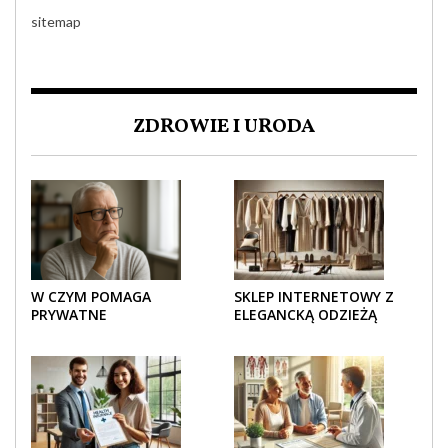
sitemap
ZDROWIE I URODA
W CZYM POMAGA
SKLEP INTERNETOWY Z
PRYWATNE
ELEGANCKĄ ODZIEŻĄ
UBEZPIECZENIE
DAMSKĄ – KLASYKA, SZYK I
ZDROWOTNE SENIOROM?
NOWOCZESNOŚĆ