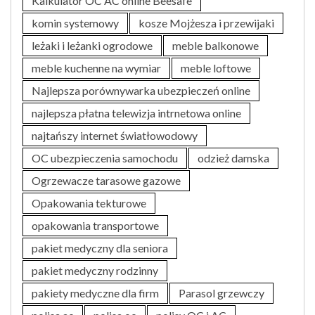
Kalkulator OC AC online Beesafe
komin systemowy
kosze Mojżesza i przewijaki
leżaki i leżanki ogrodowe
meble balkonowe
meble kuchenne na wymiar
meble loftowe
Najlepsza porównywarka ubezpieczeń online
najlepsza płatna telewizja intrnetowa online
najtańszy internet światłowodowy
OC ubezpieczenia samochodu
odzież damska
Ogrzewacze tarasowe gazowe
Opakowania tekturowe
opakowania transportowe
pakiet medyczny dla seniora
pakiet medyczny rodzinny
pakiety medyczne dla firm
Parasol grzewczy