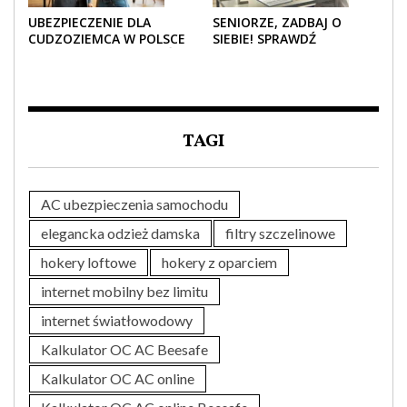
UBEZPIECZENIE DLA
SENIORZE, ZADBAJ O
CUDZOZIEMCA W POLSCE
SIEBIE! SPRAWDŹ
– CO TRZEBA WIEDZIEĆ
NAJLEPSZE PAKIETY
PRZED ZAKUPEM?
MEDYCZNE DLA SENIORA
TAGI
AC ubezpieczenia samochodu
elegancka odzież damska
filtry szczelinowe
hokery loftowe
hokery z oparciem
internet mobilny bez limitu
internet światłowodowy
Kalkulator OC AC Beesafe
Kalkulator OC AC online