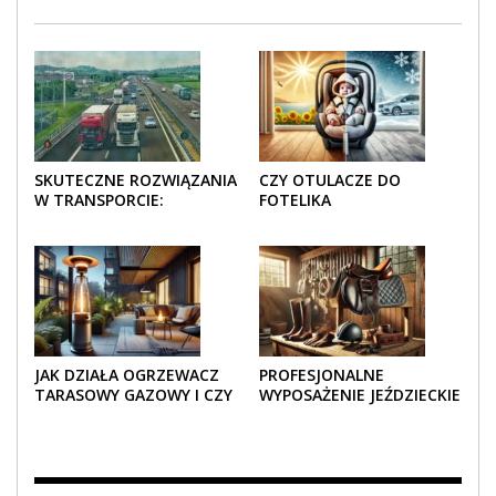
SKUTECZNE ROZWIĄZANIA
CZY OTULACZE DO
W TRANSPORCIE:
FOTELIKA
OPAKOWANIA DREWNIANE
SAMOCHODOWEGO
I TEKTUROWE
SPRAWDZAJĄ SIĘ LATEM I
ZIMĄ?
JAK DZIAŁA OGRZEWACZ
PROFESJONALNE
TARASOWY GAZOWY I CZY
WYPOSAŻENIE JEŹDZIECKIE
JEST BEZPIECZNY?
– KOMFORT I STYL W
KAŻDYM DETALU