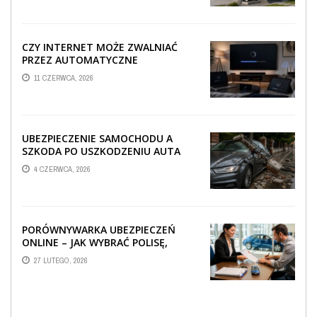
CZY INTERNET MOŻE ZWALNIAĆ
PRZEZ AUTOMATYCZNE
AKTUALIZACJE SYSTEMÓW SMART
11 CZERWCA, 2026
TV?
UBEZPIECZENIE SAMOCHODU A
SZKODA PO USZKODZENIU AUTA
PRZEZ SPADAJĄCY FRAGMENT
4 CZERWCA, 2026
OGRODZENIA
PORÓWNYWARKA UBEZPIECZEŃ
ONLINE – JAK WYBRAĆ POLISĘ,
KTÓRA REALNIE CHRONI TWÓJ
27 LUTEGO, 2026
MAJĄTEK?