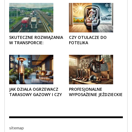
SKUTECZNE ROZWIĄZANIA
CZY OTULACZE DO
W TRANSPORCIE:
FOTELIKA
OPAKOWANIA DREWNIANE
SAMOCHODOWEGO
I TEKTUROWE
SPRAWDZAJĄ SIĘ LATEM I
ZIMĄ?
JAK DZIAŁA OGRZEWACZ
PROFESJONALNE
TARASOWY GAZOWY I CZY
WYPOSAŻENIE JEŹDZIECKIE
JEST BEZPIECZNY?
– KOMFORT I STYL W
KAŻDYM DETALU
sitemap