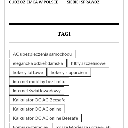
CUDZOZIEMCA W POLSCE
SIEBIE! SPRAWDŹ
– CO TRZEBA WIEDZIEĆ
NAJLEPSZE PAKIETY
PRZED ZAKUPEM?
MEDYCZNE DLA SENIORA
TAGI
AC ubezpieczenia samochodu
elegancka odzież damska
filtry szczelinowe
hokery loftowe
hokery z oparciem
internet mobilny bez limitu
internet światłowodowy
Kalkulator OC AC Beesafe
Kalkulator OC AC online
Kalkulator OC AC online Beesafe
komin systemowy
kosze Mojżesza i przewijaki