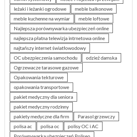
leżaki i leżanki ogrodowe
meble balkonowe
meble kuchenne na wymiar
meble loftowe
Najlepsza porównywarka ubezpieczeń online
najlepsza płatna telewizja intrnetowa online
najtańszy internet światłowodowy
OC ubezpieczenia samochodu
odzież damska
Ogrzewacze tarasowe gazowe
Opakowania tekturowe
opakowania transportowe
pakiet medyczny dla seniora
pakiet medyczny rodzinny
pakiety medyczne dla firm
Parasol grzewczy
polisa ac
polisa oc
polisy OC i AC
Porównywarka ubezpieczeń Poliseo