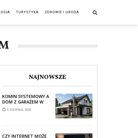
LOGIA
TURYSTYKA
ZDROWIE I URODA
EM
NAJNOWSZE
KOMIN SYSTEMOWY A
DOM Z GARAŻEM W
BRYLE – JAK STREFA
5 SIERPNIA, 2026
TECHNICZNA WPŁYWA
NA PROWADZENIE ...
CZY INTERNET MOŻE