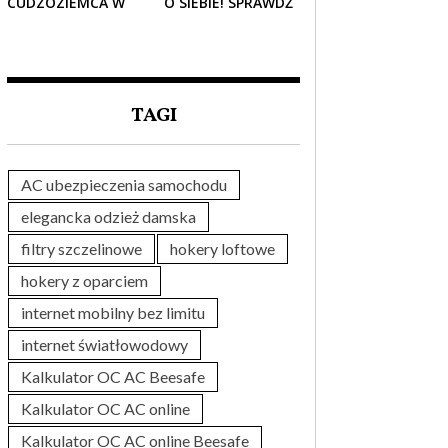
CUDZOZIEMCA W
O SIEBIE! SPRAWDŹ
POLSCE – CO
NAJLEPSZE PAKIETY
TRZEBA WIEDZIEĆ
MEDYCZNE DLA
PRZED ZAKUPEM?
SENIORA
TAGI
AC ubezpieczenia samochodu
elegancka odzież damska
filtry szczelinowe
hokery loftowe
hokery z oparciem
internet mobilny bez limitu
internet światłowodowy
Kalkulator OC AC Beesafe
Kalkulator OC AC online
Kalkulator OC AC online Beesafe