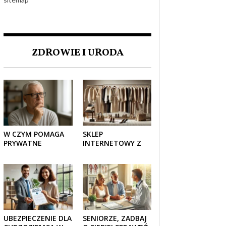
ZDROWIE I URODA
W CZYM POMAGA
SKLEP
PRYWATNE
INTERNETOWY Z
UBEZPIECZENIE
ELEGANCKĄ
ZDROWOTNE
ODZIEŻĄ DAMSKĄ –
SENIOROM?
KLASYKA, SZYK I
NOWOCZESNOŚĆ
UBEZPIECZENIE DLA
SENIORZE, ZADBAJ