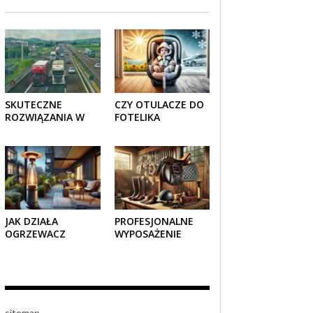
SKUTECZNE
CZY OTULACZE DO
ROZWIĄZANIA W
FOTELIKA
TRANSPORCIE:
SAMOCHODOWEGO
OPAKOWANIA
SPRAWDZAJĄ SIĘ
DREWNIANE I
LATEM I ZIMĄ?
TEKTUROWE
JAK DZIAŁA
PROFESJONALNE
OGRZEWACZ
WYPOSAŻENIE
TARASOWY
JEŹDZIECKIE –
GAZOWY I CZY JEST
KOMFORT I STYL W
BEZPIECZNY?
KAŻDYM DETALU
sitemap