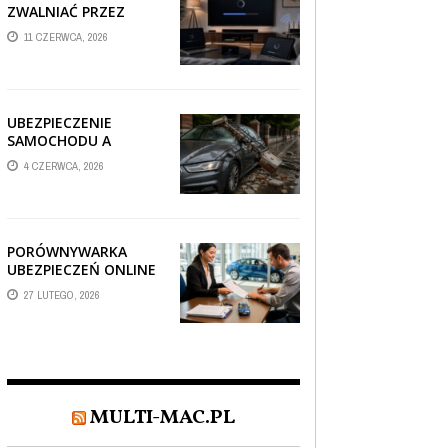
ZWALNIAĆ PRZEZ
AUTOMATYCZNE
11 CZERWCA, 2026
AKTUALIZACJE
SYSTEMÓW SMART
TV?
UBEZPIECZENIE
SAMOCHODU A
SZKODA PO
4 CZERWCA, 2026
USZKODZENIU AUTA
PRZEZ SPADAJĄCY
FRAGMENT
OGRODZENIA
PORÓWNYWARKA
UBEZPIECZEŃ ONLINE
– JAK WYBRAĆ POLISĘ,
27 LUTEGO, 2026
KTÓRA REALNIE
CHRONI TWÓJ
MAJĄTEK?
MULTI-MAC.PL