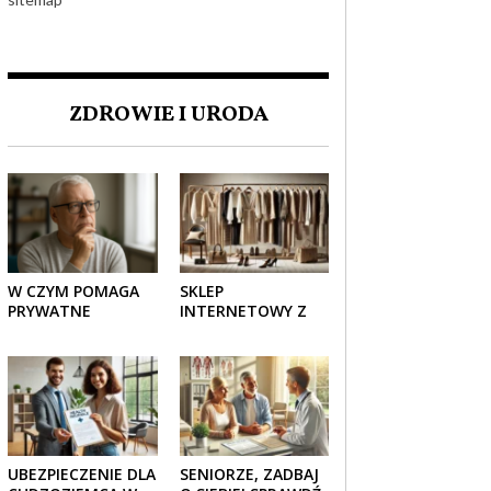
ZDROWIE I URODA
W CZYM POMAGA
SKLEP
PRYWATNE
INTERNETOWY Z
UBEZPIECZENIE
ELEGANCKĄ
ZDROWOTNE
ODZIEŻĄ DAMSKĄ –
SENIOROM?
KLASYKA, SZYK I
NOWOCZESNOŚĆ
UBEZPIECZENIE DLA
SENIORZE, ZADBAJ