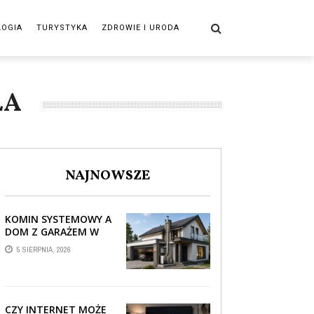
LOGIA
TURYSTYKA
ZDROWIE I URODA
ŁA
NAJNOWSZE
KOMIN SYSTEMOWY A
DOM Z GARAŻEM W
BRYLE – JAK STREFA
5 SIERPNIA, 2026
TECHNICZNA WPŁYWA
NA PROWADZENIE ...
CZY INTERNET MOŻE