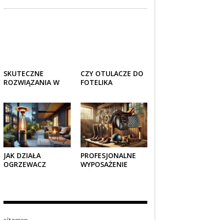
SKUTECZNE
CZY OTULACZE DO
ROZWIĄZANIA W
FOTELIKA
TRANSPORCIE:
SAMOCHODOWEGO
OPAKOWANIA
SPRAWDZAJĄ SIĘ
DREWNIANE I
LATEM I ZIMĄ?
TEKTUROWE
JAK DZIAŁA
PROFESJONALNE
OGRZEWACZ
WYPOSAŻENIE
TARASOWY
JEŹDZIECKIE –
GAZOWY I CZY JEST
KOMFORT I STYL W
BEZPIECZNY?
KAŻDYM DETALU
sitemap