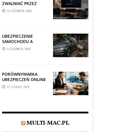
ZWALNIAĆ PRZEZ
AUTOMATYCZNE
11 CZERWCA, 2026
AKTUALIZACJE
SYSTEMÓW SMART
TV?
UBEZPIECZENIE
SAMOCHODU A
SZKODA PO
4 CZERWCA, 2026
USZKODZENIU AUTA
PRZEZ SPADAJĄCY
FRAGMENT
OGRODZENIA
PORÓWNYWARKA
UBEZPIECZEŃ ONLINE
– JAK WYBRAĆ POLISĘ,
27 LUTEGO, 2026
KTÓRA REALNIE
CHRONI TWÓJ
MAJĄTEK?
MULTI-MAC.PL