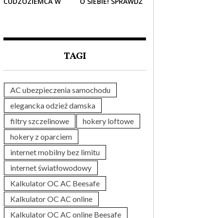
CUDZOZIEMCA W
O SIEBIE! SPRAWDŹ
POLSCE – CO
NAJLEPSZE PAKIETY
TRZEBA WIEDZIEĆ
MEDYCZNE DLA
PRZED ZAKUPEM?
SENIORA
TAGI
AC ubezpieczenia samochodu
elegancka odzież damska
filtry szczelinowe
hokery loftowe
hokery z oparciem
internet mobilny bez limitu
internet światłowodowy
Kalkulator OC AC Beesafe
Kalkulator OC AC online
Kalkulator OC AC online Beesafe