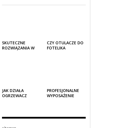
SKUTECZNE
CZY OTULACZE DO
ROZWIĄZANIA W
FOTELIKA
TRANSPORCIE:
SAMOCHODOWEGO
OPAKOWANIA
SPRAWDZAJĄ SIĘ
DREWNIANE I
LATEM I ZIMĄ?
TEKTUROWE
JAK DZIAŁA
PROFESJONALNE
OGRZEWACZ
WYPOSAŻENIE
TARASOWY
JEŹDZIECKIE –
GAZOWY I CZY JEST
KOMFORT I STYL W
BEZPIECZNY?
KAŻDYM DETALU
sitemap