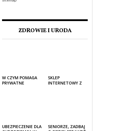
ZDROWIE I URODA
W CZYM POMAGA
SKLEP
PRYWATNE
INTERNETOWY Z
UBEZPIECZENIE
ELEGANCKĄ
ZDROWOTNE
ODZIEŻĄ DAMSKĄ –
SENIOROM?
KLASYKA, SZYK I
NOWOCZESNOŚĆ
UBEZPIECZENIE DLA
SENIORZE, ZADBAJ