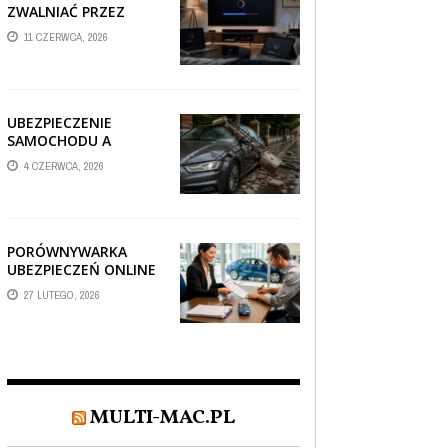
ZWALNIAĆ PRZEZ
AUTOMATYCZNE
11 CZERWCA, 2026
AKTUALIZACJE
SYSTEMÓW SMART
TV?
UBEZPIECZENIE
SAMOCHODU A
SZKODA PO
4 CZERWCA, 2026
USZKODZENIU AUTA
PRZEZ SPADAJĄCY
FRAGMENT
OGRODZENIA
PORÓWNYWARKA
UBEZPIECZEŃ ONLINE
– JAK WYBRAĆ POLISĘ,
27 LUTEGO, 2026
KTÓRA REALNIE
CHRONI TWÓJ
MAJĄTEK?
MULTI-MAC.PL