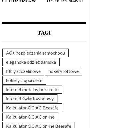
CUDZOZIEMCA W
O SIEBIE! SPRAWDŹ
POLSCE – CO
NAJLEPSZE PAKIETY
TRZEBA WIEDZIEĆ
MEDYCZNE DLA
PRZED ZAKUPEM?
SENIORA
TAGI
AC ubezpieczenia samochodu
elegancka odzież damska
filtry szczelinowe
hokery loftowe
hokery z oparciem
internet mobilny bez limitu
internet światłowodowy
Kalkulator OC AC Beesafe
Kalkulator OC AC online
Kalkulator OC AC online Beesafe