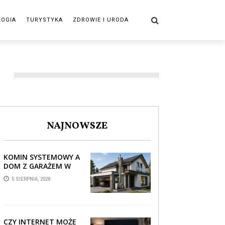
LOGIA
TURYSTYKA
ZDROWIE I URODA
NAJNOWSZE
KOMIN SYSTEMOWY A
DOM Z GARAŻEM W
BRYLE – JAK STREFA
5 SIERPNIA, 2026
TECHNICZNA WPŁYWA
NA PROWADZENIE ...
CZY INTERNET MOŻE