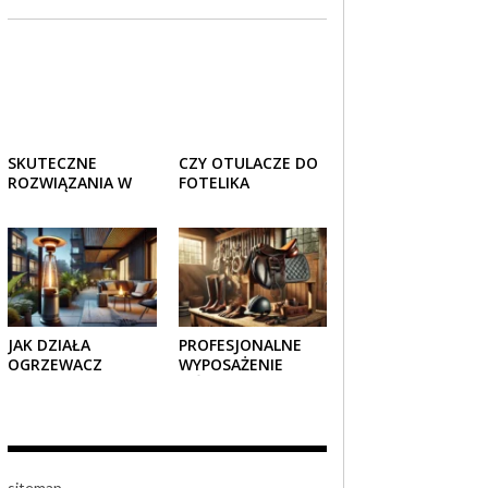
SKUTECZNE
CZY OTULACZE DO
ROZWIĄZANIA W
FOTELIKA
TRANSPORCIE:
SAMOCHODOWEGO
OPAKOWANIA
SPRAWDZAJĄ SIĘ
DREWNIANE I
LATEM I ZIMĄ?
TEKTUROWE
JAK DZIAŁA
PROFESJONALNE
OGRZEWACZ
WYPOSAŻENIE
TARASOWY
JEŹDZIECKIE –
GAZOWY I CZY JEST
KOMFORT I STYL W
BEZPIECZNY?
KAŻDYM DETALU
sitemap