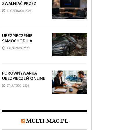
ZWALNIAĆ PRZEZ
AUTOMATYCZNE
11 CZERWCA, 2026
AKTUALIZACJE
SYSTEMÓW SMART
TV?
UBEZPIECZENIE
SAMOCHODU A
SZKODA PO
4 CZERWCA, 2026
USZKODZENIU AUTA
PRZEZ SPADAJĄCY
FRAGMENT
OGRODZENIA
PORÓWNYWARKA
UBEZPIECZEŃ ONLINE
– JAK WYBRAĆ POLISĘ,
27 LUTEGO, 2026
KTÓRA REALNIE
CHRONI TWÓJ
MAJĄTEK?
MULTI-MAC.PL