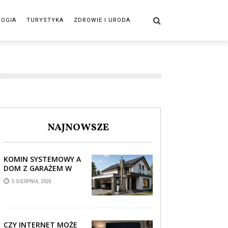
LOGIA
TURYSTYKA
ZDROWIE I URODA
NAJNOWSZE
KOMIN SYSTEMOWY A
DOM Z GARAŻEM W
BRYLE – JAK STREFA
5 SIERPNIA, 2026
TECHNICZNA WPŁYWA
NA PROWADZENIE ...
CZY INTERNET MOŻE