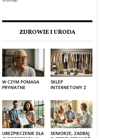
ZDROWIE I URODA
W CZYM POMAGA
SKLEP
PRYWATNE
INTERNETOWY Z
UBEZPIECZENIE
ELEGANCKĄ
ZDROWOTNE
ODZIEŻĄ DAMSKĄ –
SENIOROM?
KLASYKA, SZYK I
NOWOCZESNOŚĆ
UBEZPIECZENIE DLA
SENIORZE, ZADBAJ