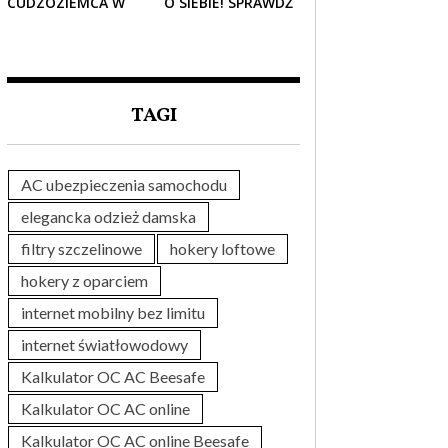
CUDZOZIEMCA W
O SIEBIE! SPRAWDŹ
POLSCE – CO
NAJLEPSZE PAKIETY
TRZEBA WIEDZIEĆ
MEDYCZNE DLA
PRZED ZAKUPEM?
SENIORA
TAGI
AC ubezpieczenia samochodu
elegancka odzież damska
filtry szczelinowe
hokery loftowe
hokery z oparciem
internet mobilny bez limitu
internet światłowodowy
Kalkulator OC AC Beesafe
Kalkulator OC AC online
Kalkulator OC AC online Beesafe