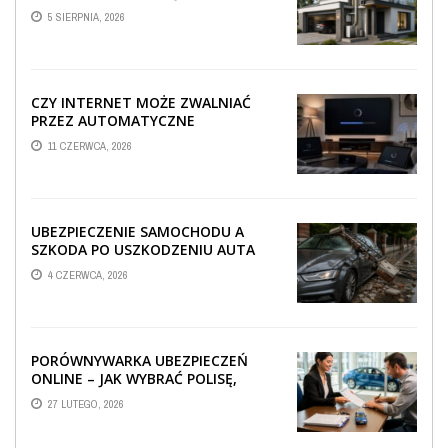
TECHNICZNA WPŁYWA NA
5 SIERPNIA, 2026
PROWADZENIE ...
CZY INTERNET MOŻE ZWALNIAĆ
PRZEZ AUTOMATYCZNE
AKTUALIZACJE SYSTEMÓW SMART
11 CZERWCA, 2026
TV?
UBEZPIECZENIE SAMOCHODU A
SZKODA PO USZKODZENIU AUTA
PRZEZ SPADAJĄCY FRAGMENT
4 CZERWCA, 2026
OGRODZENIA
PORÓWNYWARKA UBEZPIECZEŃ
ONLINE – JAK WYBRAĆ POLISĘ,
KTÓRA REALNIE CHRONI TWÓJ
27 LUTEGO, 2026
MAJĄTEK?