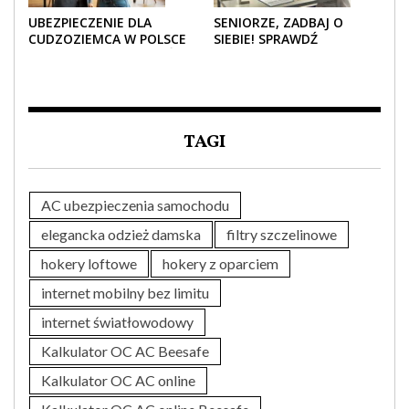
UBEZPIECZENIE DLA
SENIORZE, ZADBAJ O
CUDZOZIEMCA W POLSCE
SIEBIE! SPRAWDŹ
– CO TRZEBA WIEDZIEĆ
NAJLEPSZE PAKIETY
PRZED ZAKUPEM?
MEDYCZNE DLA SENIORA
TAGI
AC ubezpieczenia samochodu
elegancka odzież damska
filtry szczelinowe
hokery loftowe
hokery z oparciem
internet mobilny bez limitu
internet światłowodowy
Kalkulator OC AC Beesafe
Kalkulator OC AC online