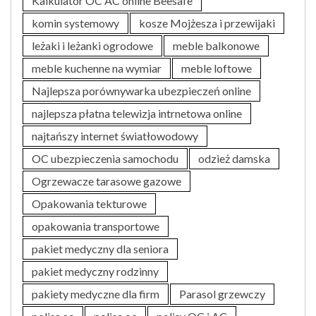
Kalkulator OC AC online Beesafe
komin systemowy
kosze Mojżesza i przewijaki
leżaki i leżanki ogrodowe
meble balkonowe
meble kuchenne na wymiar
meble loftowe
Najlepsza porównywarka ubezpieczeń online
najlepsza płatna telewizja intrnetowa online
najtańszy internet światłowodowy
OC ubezpieczenia samochodu
odzież damska
Ogrzewacze tarasowe gazowe
Opakowania tekturowe
opakowania transportowe
pakiet medyczny dla seniora
pakiet medyczny rodzinny
pakiety medyczne dla firm
Parasol grzewczy