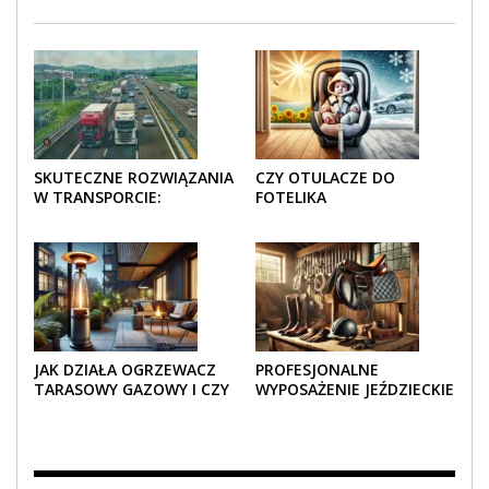
SKUTECZNE ROZWIĄZANIA
CZY OTULACZE DO
W TRANSPORCIE:
FOTELIKA
OPAKOWANIA DREWNIANE
SAMOCHODOWEGO
I TEKTUROWE
SPRAWDZAJĄ SIĘ LATEM I
ZIMĄ?
JAK DZIAŁA OGRZEWACZ
PROFESJONALNE
TARASOWY GAZOWY I CZY
WYPOSAŻENIE JEŹDZIECKIE
JEST BEZPIECZNY?
– KOMFORT I STYL W
KAŻDYM DETALU