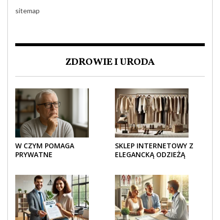
sitemap
ZDROWIE I URODA
W CZYM POMAGA
SKLEP INTERNETOWY Z
PRYWATNE
ELEGANCKĄ ODZIEŻĄ
UBEZPIECZENIE
DAMSKĄ – KLASYKA, SZYK I
ZDROWOTNE SENIOROM?
NOWOCZESNOŚĆ