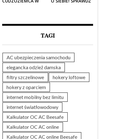
CUDZOZIEMCA W
O SIEBIE! SPRAWDŹ
POLSCE – CO
NAJLEPSZE PAKIETY
TRZEBA WIEDZIEĆ
MEDYCZNE DLA
PRZED ZAKUPEM?
SENIORA
TAGI
AC ubezpieczenia samochodu
elegancka odzież damska
filtry szczelinowe
hokery loftowe
hokery z oparciem
internet mobilny bez limitu
internet światłowodowy
Kalkulator OC AC Beesafe
Kalkulator OC AC online
Kalkulator OC AC online Beesafe