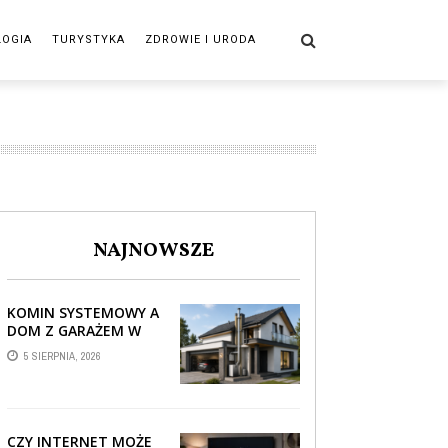
LOGIA
TURYSTYKA
ZDROWIE I URODA
NAJNOWSZE
KOMIN SYSTEMOWY A
DOM Z GARAŻEM W
BRYLE – JAK STREFA
5 SIERPNIA, 2026
TECHNICZNA WPŁYWA
NA PROWADZENIE ...
CZY INTERNET MOŻE