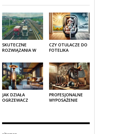
SKUTECZNE
CZY OTULACZE DO
ROZWIĄZANIA W
FOTELIKA
TRANSPORCIE:
SAMOCHODOWEGO
OPAKOWANIA
SPRAWDZAJĄ SIĘ
DREWNIANE I
LATEM I ZIMĄ?
TEKTUROWE
JAK DZIAŁA
PROFESJONALNE
OGRZEWACZ
WYPOSAŻENIE
TARASOWY
JEŹDZIECKIE –
GAZOWY I CZY JEST
KOMFORT I STYL W
BEZPIECZNY?
KAŻDYM DETALU
sitemap