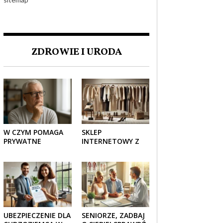
ZDROWIE I URODA
W CZYM POMAGA
SKLEP
PRYWATNE
INTERNETOWY Z
UBEZPIECZENIE
ELEGANCKĄ
ZDROWOTNE
ODZIEŻĄ DAMSKĄ –
SENIOROM?
KLASYKA, SZYK I
NOWOCZESNOŚĆ
UBEZPIECZENIE DLA
SENIORZE, ZADBAJ