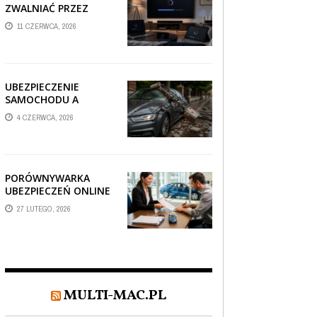
ZWALNIAĆ PRZEZ
AUTOMATYCZNE
11 CZERWCA, 2026
AKTUALIZACJE
SYSTEMÓW SMART
TV?
UBEZPIECZENIE
SAMOCHODU A
SZKODA PO
4 CZERWCA, 2026
USZKODZENIU AUTA
PRZEZ SPADAJĄCY
FRAGMENT
OGRODZENIA
PORÓWNYWARKA
UBEZPIECZEŃ ONLINE
– JAK WYBRAĆ POLISĘ,
27 LUTEGO, 2026
KTÓRA REALNIE
CHRONI TWÓJ
MAJĄTEK?
MULTI-MAC.PL