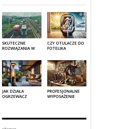
SKUTECZNE
CZY OTULACZE DO
ROZWIĄZANIA W
FOTELIKA
TRANSPORCIE:
SAMOCHODOWEGO
OPAKOWANIA
SPRAWDZAJĄ SIĘ
DREWNIANE I
LATEM I ZIMĄ?
TEKTUROWE
JAK DZIAŁA
PROFESJONALNE
OGRZEWACZ
WYPOSAŻENIE
TARASOWY
JEŹDZIECKIE –
GAZOWY I CZY JEST
KOMFORT I STYL W
BEZPIECZNY?
KAŻDYM DETALU
sitemap