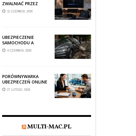
ZWALNIAĆ PRZEZ
AUTOMATYCZNE
11 CZERWCA, 2026
AKTUALIZACJE
SYSTEMÓW SMART
TV?
UBEZPIECZENIE
SAMOCHODU A
SZKODA PO
4 CZERWCA, 2026
USZKODZENIU AUTA
PRZEZ SPADAJĄCY
FRAGMENT
OGRODZENIA
PORÓWNYWARKA
UBEZPIECZEŃ ONLINE
– JAK WYBRAĆ POLISĘ,
27 LUTEGO, 2026
KTÓRA REALNIE
CHRONI TWÓJ
MAJĄTEK?
MULTI-MAC.PL