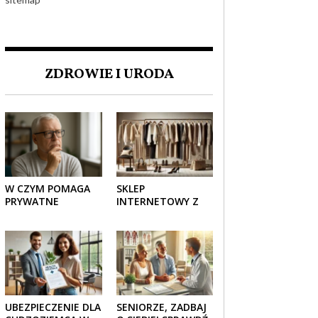
ZDROWIE I URODA
W CZYM POMAGA
SKLEP
PRYWATNE
INTERNETOWY Z
UBEZPIECZENIE
ELEGANCKĄ
ZDROWOTNE
ODZIEŻĄ DAMSKĄ –
SENIOROM?
KLASYKA, SZYK I
NOWOCZESNOŚĆ
UBEZPIECZENIE DLA
SENIORZE, ZADBAJ