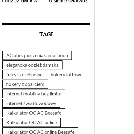
CUDZOZIEMCA W
O SIEBIE! SPRAWDŹ
POLSCE – CO
NAJLEPSZE PAKIETY
TRZEBA WIEDZIEĆ
MEDYCZNE DLA
PRZED ZAKUPEM?
SENIORA
TAGI
AC ubezpieczenia samochodu
elegancka odzież damska
filtry szczelinowe
hokery loftowe
hokery z oparciem
internet mobilny bez limitu
internet światłowodowy
Kalkulator OC AC Beesafe
Kalkulator OC AC online
Kalkulator OC AC online Beesafe