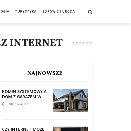
LOGIA
TURYSTYKA
ZDROWIE I URODA
EZ INTERNET
NAJNOWSZE
KOMIN SYSTEMOWY A
DOM Z GARAŻEM W
BRYLE – JAK STREFA
5 SIERPNIA, 2026
TECHNICZNA WPŁYWA
NA PROWADZENIE ...
CZY INTERNET MOŻE