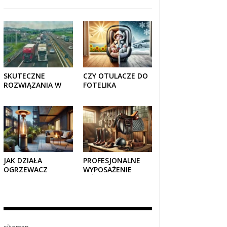
SKUTECZNE
CZY OTULACZE DO
ROZWIĄZANIA W
FOTELIKA
TRANSPORCIE:
SAMOCHODOWEGO
OPAKOWANIA
SPRAWDZAJĄ SIĘ
DREWNIANE I
LATEM I ZIMĄ?
TEKTUROWE
JAK DZIAŁA
PROFESJONALNE
OGRZEWACZ
WYPOSAŻENIE
TARASOWY
JEŹDZIECKIE –
GAZOWY I CZY JEST
KOMFORT I STYL W
BEZPIECZNY?
KAŻDYM DETALU
sitemap