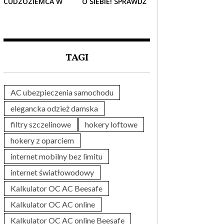
CUDZOZIEMCA W
O SIEBIE! SPRAWDŹ
POLSCE – CO
NAJLEPSZE PAKIETY
TRZEBA WIEDZIEĆ
MEDYCZNE DLA
PRZED ZAKUPEM?
SENIORA
TAGI
AC ubezpieczenia samochodu
elegancka odzież damska
filtry szczelinowe
hokery loftowe
hokery z oparciem
internet mobilny bez limitu
internet światłowodowy
Kalkulator OC AC Beesafe
Kalkulator OC AC online
Kalkulator OC AC online Beesafe