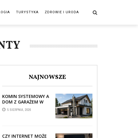
LOGIA
TURYSTYKA
ZDROWIE I URODA
NTY
NAJNOWSZE
KOMIN SYSTEMOWY A
DOM Z GARAŻEM W
BRYLE – JAK STREFA
5 SIERPNIA, 2026
TECHNICZNA WPŁYWA
NA PROWADZENIE ...
CZY INTERNET MOŻE