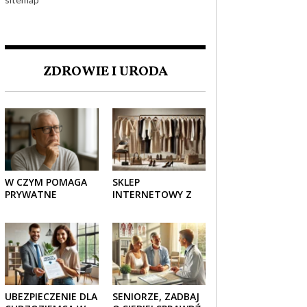
ZDROWIE I URODA
W CZYM POMAGA
SKLEP
PRYWATNE
INTERNETOWY Z
UBEZPIECZENIE
ELEGANCKĄ
ZDROWOTNE
ODZIEŻĄ DAMSKĄ –
SENIOROM?
KLASYKA, SZYK I
NOWOCZESNOŚĆ
UBEZPIECZENIE DLA
SENIORZE, ZADBAJ