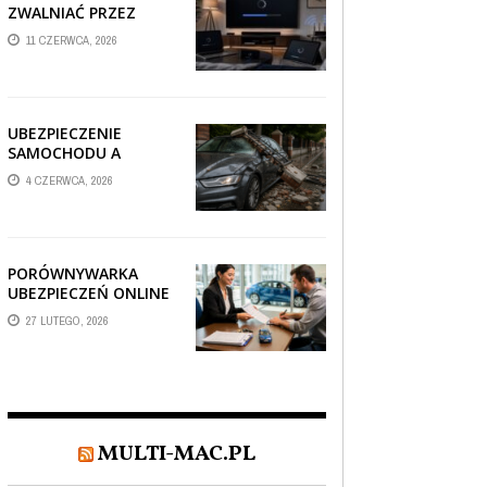
ZWALNIAĆ PRZEZ
AUTOMATYCZNE
11 CZERWCA, 2026
AKTUALIZACJE
SYSTEMÓW SMART
TV?
UBEZPIECZENIE
SAMOCHODU A
SZKODA PO
4 CZERWCA, 2026
USZKODZENIU AUTA
PRZEZ SPADAJĄCY
FRAGMENT
OGRODZENIA
PORÓWNYWARKA
UBEZPIECZEŃ ONLINE
– JAK WYBRAĆ POLISĘ,
27 LUTEGO, 2026
KTÓRA REALNIE
CHRONI TWÓJ
MAJĄTEK?
MULTI-MAC.PL