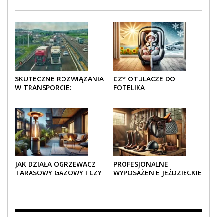
SKUTECZNE ROZWIĄZANIA
CZY OTULACZE DO
W TRANSPORCIE:
FOTELIKA
OPAKOWANIA DREWNIANE
SAMOCHODOWEGO
I TEKTUROWE
SPRAWDZAJĄ SIĘ LATEM I
ZIMĄ?
JAK DZIAŁA OGRZEWACZ
PROFESJONALNE
TARASOWY GAZOWY I CZY
WYPOSAŻENIE JEŹDZIECKIE
JEST BEZPIECZNY?
– KOMFORT I STYL W
KAŻDYM DETALU