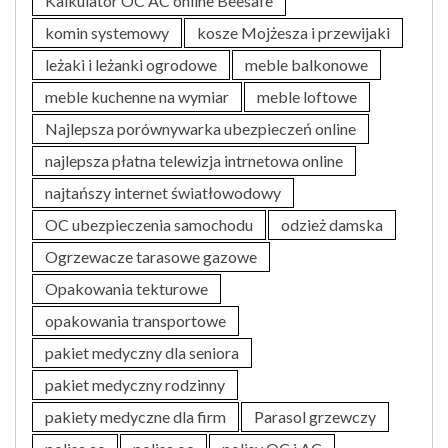
Kalkulator OC AC online Beesafe
komin systemowy
kosze Mojżesza i przewijaki
leżaki i leżanki ogrodowe
meble balkonowe
meble kuchenne na wymiar
meble loftowe
Najlepsza porównywarka ubezpieczeń online
najlepsza płatna telewizja intrnetowa online
najtańszy internet światłowodowy
OC ubezpieczenia samochodu
odzież damska
Ogrzewacze tarasowe gazowe
Opakowania tekturowe
opakowania transportowe
pakiet medyczny dla seniora
pakiet medyczny rodzinny
pakiety medyczne dla firm
Parasol grzewczy