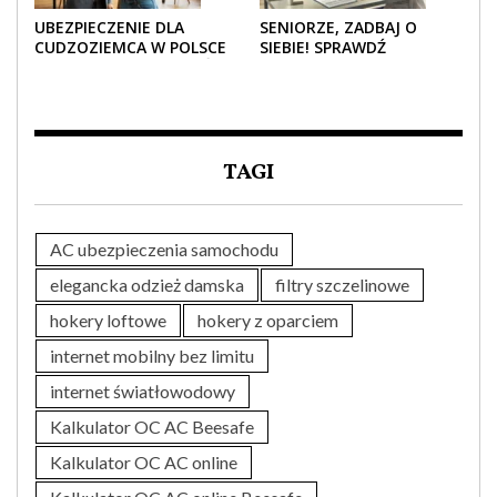
UBEZPIECZENIE DLA
SENIORZE, ZADBAJ O
CUDZOZIEMCA W POLSCE
SIEBIE! SPRAWDŹ
– CO TRZEBA WIEDZIEĆ
NAJLEPSZE PAKIETY
PRZED ZAKUPEM?
MEDYCZNE DLA SENIORA
TAGI
AC ubezpieczenia samochodu
elegancka odzież damska
filtry szczelinowe
hokery loftowe
hokery z oparciem
internet mobilny bez limitu
internet światłowodowy
Kalkulator OC AC Beesafe
Kalkulator OC AC online