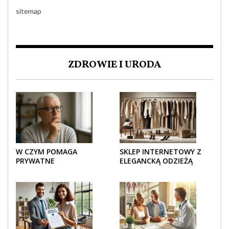
sitemap
ZDROWIE I URODA
W CZYM POMAGA
SKLEP INTERNETOWY Z
PRYWATNE
ELEGANCKĄ ODZIEŻĄ
UBEZPIECZENIE
DAMSKĄ – KLASYKA, SZYK I
ZDROWOTNE SENIOROM?
NOWOCZESNOŚĆ