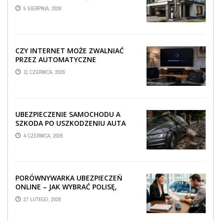
TECHNICZNA WPŁYWA NA
5 SIERPNIA, 2026
PROWADZENIE ...
CZY INTERNET MOŻE ZWALNIAĆ
PRZEZ AUTOMATYCZNE
AKTUALIZACJE SYSTEMÓW SMART
11 CZERWCA, 2026
TV?
UBEZPIECZENIE SAMOCHODU A
SZKODA PO USZKODZENIU AUTA
PRZEZ SPADAJĄCY FRAGMENT
4 CZERWCA, 2026
OGRODZENIA
PORÓWNYWARKA UBEZPIECZEŃ
ONLINE – JAK WYBRAĆ POLISĘ,
KTÓRA REALNIE CHRONI TWÓJ
27 LUTEGO, 2026
MAJĄTEK?