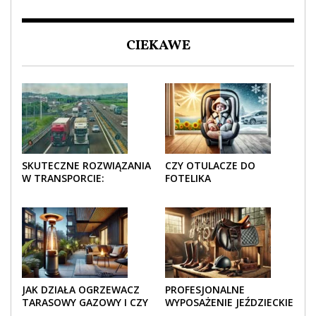
CIEKAWE
SKUTECZNE ROZWIĄZANIA
CZY OTULACZE DO
W TRANSPORCIE:
FOTELIKA
OPAKOWANIA DREWNIANE
SAMOCHODOWEGO
I TEKTUROWE
SPRAWDZAJĄ SIĘ LATEM I
ZIMĄ?
JAK DZIAŁA OGRZEWACZ
PROFESJONALNE
TARASOWY GAZOWY I CZY
WYPOSAŻENIE JEŹDZIECKIE
JEST BEZPIECZNY?
– KOMFORT I STYL W