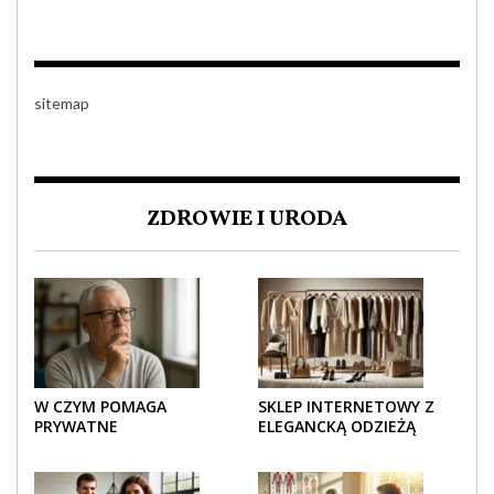
KAŻDYM DETALU
sitemap
ZDROWIE I URODA
W CZYM POMAGA
SKLEP INTERNETOWY Z
PRYWATNE
ELEGANCKĄ ODZIEŻĄ
UBEZPIECZENIE
DAMSKĄ – KLASYKA, SZYK I
ZDROWOTNE SENIOROM?
NOWOCZESNOŚĆ