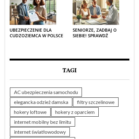
UBEZPIECZENIE DLA
SENIORZE, ZADBAJ O
CUDZOZIEMCA W POLSCE
SIEBIE! SPRAWDŹ
– CO TRZEBA WIEDZIEĆ
NAJLEPSZE PAKIETY
PRZED ZAKUPEM?
MEDYCZNE DLA SENIORA
TAGI
AC ubezpieczenia samochodu
elegancka odzież damska
filtry szczelinowe
hokery loftowe
hokery z oparciem
internet mobilny bez limitu
internet światłowodowy