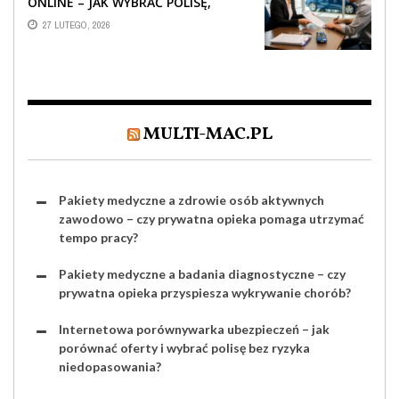
ONLINE – JAK WYBRAĆ POLISĘ,
KTÓRA REALNIE CHRONI TWÓJ
27 LUTEGO, 2026
MAJĄTEK?
MULTI-MAC.PL
Pakiety medyczne a zdrowie osób aktywnych
zawodowo – czy prywatna opieka pomaga utrzymać
tempo pracy?
Pakiety medyczne a badania diagnostyczne – czy
prywatna opieka przyspiesza wykrywanie chorób?
Internetowa porównywarka ubezpieczeń – jak
porównać oferty i wybrać polisę bez ryzyka
niedopasowania?