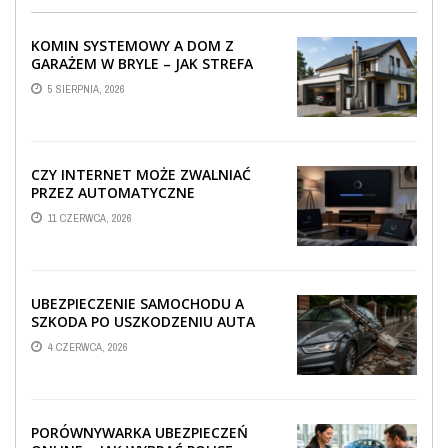
KOMIN SYSTEMOWY A DOM Z
GARAŻEM W BRYLE – JAK STREFA
TECHNICZNA WPŁYWA NA
5 SIERPNIA, 2026
PROWADZENIE ...
CZY INTERNET MOŻE ZWALNIAĆ
PRZEZ AUTOMATYCZNE
AKTUALIZACJE SYSTEMÓW SMART
11 CZERWCA, 2026
TV?
UBEZPIECZENIE SAMOCHODU A
SZKODA PO USZKODZENIU AUTA
PRZEZ SPADAJĄCY FRAGMENT
4 CZERWCA, 2026
OGRODZENIA
PORÓWNYWARKA UBEZPIECZEŃ