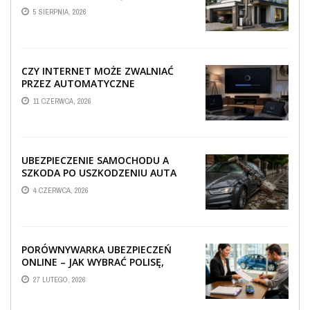
TECHNICZNA WPŁYWA NA
5 SIERPNIA, 2026
PROWADZENIE ...
CZY INTERNET MOŻE ZWALNIAĆ
PRZEZ AUTOMATYCZNE
AKTUALIZACJE SYSTEMÓW SMART
11 CZERWCA, 2026
TV?
UBEZPIECZENIE SAMOCHODU A
SZKODA PO USZKODZENIU AUTA
PRZEZ SPADAJĄCY FRAGMENT
4 CZERWCA, 2026
OGRODZENIA
PORÓWNYWARKA UBEZPIECZEŃ
ONLINE – JAK WYBRAĆ POLISĘ,
KTÓRA REALNIE CHRONI TWÓJ
27 LUTEGO, 2026
MAJĄTEK?