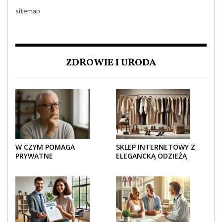
sitemap
ZDROWIE I URODA
W CZYM POMAGA
SKLEP INTERNETOWY Z
PRYWATNE
ELEGANCKĄ ODZIEŻĄ
UBEZPIECZENIE
DAMSKĄ – KLASYKA, SZYK I
ZDROWOTNE SENIOROM?
NOWOCZESNOŚĆ