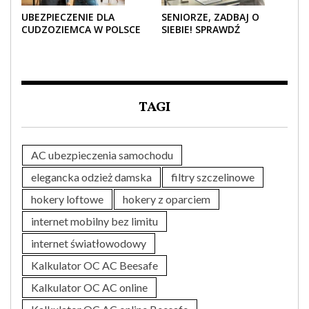
UBEZPIECZENIE DLA
SENIORZE, ZADBAJ O
CUDZOZIEMCA W POLSCE
SIEBIE! SPRAWDŹ
– CO TRZEBA WIEDZIEĆ
NAJLEPSZE PAKIETY
PRZED ZAKUPEM?
MEDYCZNE DLA SENIORA
TAGI
AC ubezpieczenia samochodu
elegancka odzież damska
filtry szczelinowe
hokery loftowe
hokery z oparciem
internet mobilny bez limitu
internet światłowodowy
Kalkulator OC AC Beesafe
Kalkulator OC AC online