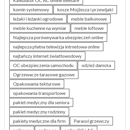
Kalkulator OC AC online Beesafe
komin systemowy
kosze Mojżesza i przewijaki
leżaki i leżanki ogrodowe
meble balkonowe
meble kuchenne na wymiar
meble loftowe
Najlepsza porównywarka ubezpieczeń online
najlepsza płatna telewizja intrnetowa online
najtańszy internet światłowodowy
OC ubezpieczenia samochodu
odzież damska
Ogrzewacze tarasowe gazowe
Opakowania tekturowe
opakowania transportowe
pakiet medyczny dla seniora
pakiet medyczny rodzinny
pakiety medyczne dla firm
Parasol grzewczy