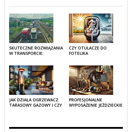
SKUTECZNE ROZWIĄZANIA
CZY OTULACZE DO
W TRANSPORCIE:
FOTELIKA
OPAKOWANIA DREWNIANE
SAMOCHODOWEGO
I TEKTUROWE
SPRAWDZAJĄ SIĘ LATEM I
ZIMĄ?
JAK DZIAŁA OGRZEWACZ
PROFESJONALNE
TARASOWY GAZOWY I CZY
WYPOSAŻENIE JEŹDZIECKIE
JEST BEZPIECZNY?
– KOMFORT I STYL W
KAŻDYM DETALU