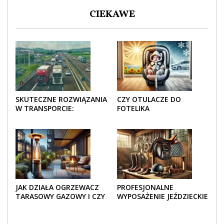
CIEKAWE
SKUTECZNE ROZWIĄZANIA
CZY OTULACZE DO
W TRANSPORCIE:
FOTELIKA
OPAKOWANIA DREWNIANE
SAMOCHODOWEGO
I TEKTUROWE
SPRAWDZAJĄ SIĘ LATEM I
ZIMĄ?
JAK DZIAŁA OGRZEWACZ
PROFESJONALNE
TARASOWY GAZOWY I CZY
WYPOSAŻENIE JEŹDZIECKIE
JEST BEZPIECZNY?
– KOMFORT I STYL W
KAŻDYM DETALU