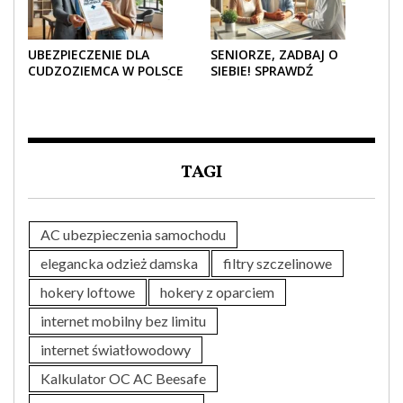
UBEZPIECZENIE DLA
SENIORZE, ZADBAJ O
CUDZOZIEMCA W POLSCE
SIEBIE! SPRAWDŹ
– CO TRZEBA WIEDZIEĆ
NAJLEPSZE PAKIETY
PRZED ZAKUPEM?
MEDYCZNE DLA SENIORA
TAGI
AC ubezpieczenia samochodu
elegancka odzież damska
filtry szczelinowe
hokery loftowe
hokery z oparciem
internet mobilny bez limitu
internet światłowodowy
Kalkulator OC AC Beesafe