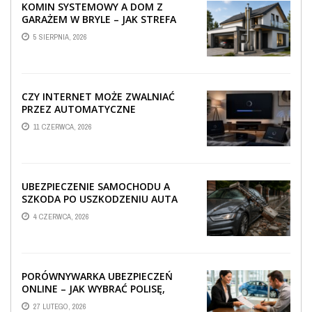
KOMIN SYSTEMOWY A DOM Z
GARAŻEM W BRYLE – JAK STREFA
TECHNICZNA WPŁYWA NA
5 SIERPNIA, 2026
PROWADZENIE ...
CZY INTERNET MOŻE ZWALNIAĆ
PRZEZ AUTOMATYCZNE
AKTUALIZACJE SYSTEMÓW SMART
11 CZERWCA, 2026
TV?
UBEZPIECZENIE SAMOCHODU A
SZKODA PO USZKODZENIU AUTA
PRZEZ SPADAJĄCY FRAGMENT
4 CZERWCA, 2026
OGRODZENIA
PORÓWNYWARKA UBEZPIECZEŃ
ONLINE – JAK WYBRAĆ POLISĘ,
KTÓRA REALNIE CHRONI TWÓJ
27 LUTEGO, 2026