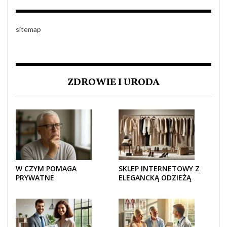
sitemap
ZDROWIE I URODA
W CZYM POMAGA
SKLEP INTERNETOWY Z
PRYWATNE
ELEGANCKĄ ODZIEŻĄ
UBEZPIECZENIE
DAMSKĄ – KLASYKA, SZYK I
ZDROWOTNE SENIOROM?
NOWOCZESNOŚĆ