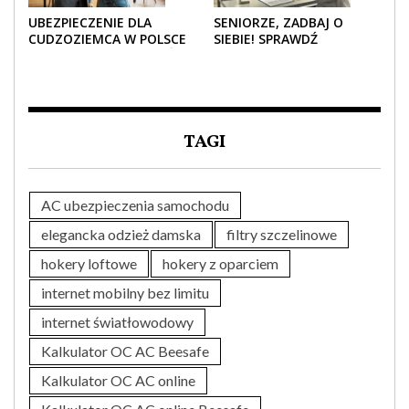
UBEZPIECZENIE DLA
SENIORZE, ZADBAJ O
CUDZOZIEMCA W POLSCE
SIEBIE! SPRAWDŹ
– CO TRZEBA WIEDZIEĆ
NAJLEPSZE PAKIETY
PRZED ZAKUPEM?
MEDYCZNE DLA SENIORA
TAGI
AC ubezpieczenia samochodu
elegancka odzież damska
filtry szczelinowe
hokery loftowe
hokery z oparciem
internet mobilny bez limitu
internet światłowodowy
Kalkulator OC AC Beesafe
Kalkulator OC AC online