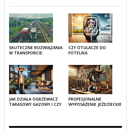
SKUTECZNE ROZWIĄZANIA
CZY OTULACZE DO
W TRANSPORCIE:
FOTELIKA
OPAKOWANIA DREWNIANE
SAMOCHODOWEGO
I TEKTUROWE
SPRAWDZAJĄ SIĘ LATEM I
ZIMĄ?
JAK DZIAŁA OGRZEWACZ
PROFESJONALNE
TARASOWY GAZOWY I CZY
WYPOSAŻENIE JEŹDZIECKIE
JEST BEZPIECZNY?
– KOMFORT I STYL W
KAŻDYM DETALU