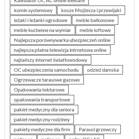
Kalkulator OC AC online Beesafe
komin systemowy
kosze Mojżesza i przewijaki
leżaki i leżanki ogrodowe
meble balkonowe
meble kuchenne na wymiar
meble loftowe
Najlepsza porównywarka ubezpieczeń online
najlepsza płatna telewizja intrnetowa online
najtańszy internet światłowodowy
OC ubezpieczenia samochodu
odzież damska
Ogrzewacze tarasowe gazowe
Opakowania tekturowe
opakowania transportowe
pakiet medyczny dla seniora
pakiet medyczny rodzinny
pakiety medyczne dla firm
Parasol grzewczy