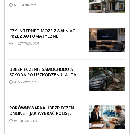
TECHNICZNA WPŁYWA NA
5 SIERPNIA, 2026
PROWADZENIE ...
CZY INTERNET MOŻE ZWALNIAĆ
PRZEZ AUTOMATYCZNE
AKTUALIZACJE SYSTEMÓW SMART
11 CZERWCA, 2026
TV?
UBEZPIECZENIE SAMOCHODU A
SZKODA PO USZKODZENIU AUTA
PRZEZ SPADAJĄCY FRAGMENT
4 CZERWCA, 2026
OGRODZENIA
PORÓWNYWARKA UBEZPIECZEŃ
ONLINE – JAK WYBRAĆ POLISĘ,
KTÓRA REALNIE CHRONI TWÓJ
27 LUTEGO, 2026
MAJĄTEK?