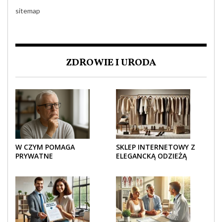
sitemap
ZDROWIE I URODA
W CZYM POMAGA
SKLEP INTERNETOWY Z
PRYWATNE
ELEGANCKĄ ODZIEŻĄ
UBEZPIECZENIE
DAMSKĄ – KLASYKA, SZYK I
ZDROWOTNE SENIOROM?
NOWOCZESNOŚĆ