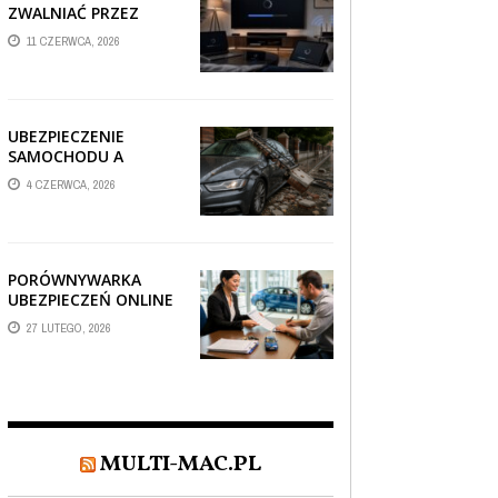
ZWALNIAĆ PRZEZ
AUTOMATYCZNE
11 CZERWCA, 2026
AKTUALIZACJE
SYSTEMÓW SMART
TV?
UBEZPIECZENIE
SAMOCHODU A
SZKODA PO
4 CZERWCA, 2026
USZKODZENIU AUTA
PRZEZ SPADAJĄCY
FRAGMENT
OGRODZENIA
PORÓWNYWARKA
UBEZPIECZEŃ ONLINE
– JAK WYBRAĆ POLISĘ,
27 LUTEGO, 2026
KTÓRA REALNIE
CHRONI TWÓJ
MAJĄTEK?
MULTI-MAC.PL