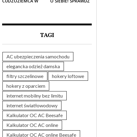
CUDZOZIEMCA W
O SIEBIE! SPRAWDŹ
POLSCE – CO
NAJLEPSZE PAKIETY
TRZEBA WIEDZIEĆ
MEDYCZNE DLA
PRZED ZAKUPEM?
SENIORA
TAGI
AC ubezpieczenia samochodu
elegancka odzież damska
filtry szczelinowe
hokery loftowe
hokery z oparciem
internet mobilny bez limitu
internet światłowodowy
Kalkulator OC AC Beesafe
Kalkulator OC AC online
Kalkulator OC AC online Beesafe