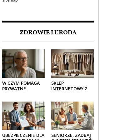
ZDROWIE I URODA
W CZYM POMAGA
SKLEP
PRYWATNE
INTERNETOWY Z
UBEZPIECZENIE
ELEGANCKĄ
ZDROWOTNE
ODZIEŻĄ DAMSKĄ –
SENIOROM?
KLASYKA, SZYK I
NOWOCZESNOŚĆ
UBEZPIECZENIE DLA
SENIORZE, ZADBAJ