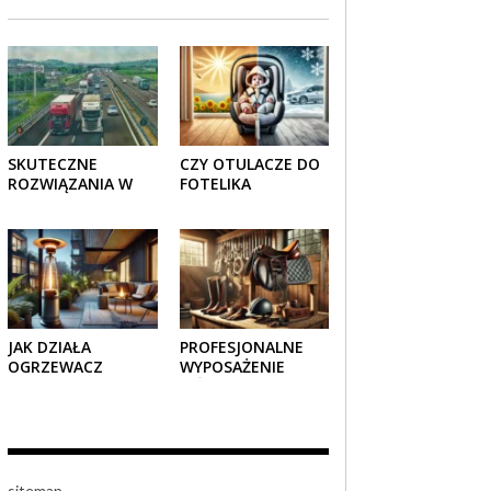
SKUTECZNE
CZY OTULACZE DO
ROZWIĄZANIA W
FOTELIKA
TRANSPORCIE:
SAMOCHODOWEGO
OPAKOWANIA
SPRAWDZAJĄ SIĘ
DREWNIANE I
LATEM I ZIMĄ?
TEKTUROWE
JAK DZIAŁA
PROFESJONALNE
OGRZEWACZ
WYPOSAŻENIE
TARASOWY
JEŹDZIECKIE –
GAZOWY I CZY JEST
KOMFORT I STYL W
BEZPIECZNY?
KAŻDYM DETALU
sitemap