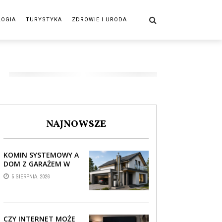
LOGIA
TURYSTYKA
ZDROWIE I URODA
NAJNOWSZE
KOMIN SYSTEMOWY A
DOM Z GARAŻEM W
BRYLE – JAK STREFA
5 SIERPNIA, 2026
TECHNICZNA WPŁYWA
NA PROWADZENIE ...
CZY INTERNET MOŻE