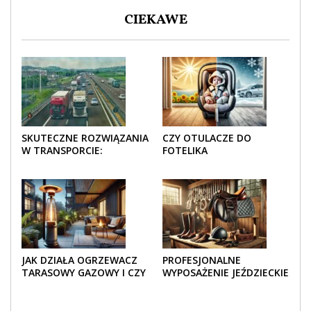
CIEKAWE
SKUTECZNE ROZWIĄZANIA
CZY OTULACZE DO
W TRANSPORCIE:
FOTELIKA
OPAKOWANIA DREWNIANE
SAMOCHODOWEGO
I TEKTUROWE
SPRAWDZAJĄ SIĘ LATEM I
ZIMĄ?
JAK DZIAŁA OGRZEWACZ
PROFESJONALNE
TARASOWY GAZOWY I CZY
WYPOSAŻENIE JEŹDZIECKIE
JEST BEZPIECZNY?
– KOMFORT I STYL W
KAŻDYM DETALU