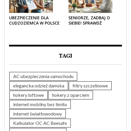
UBEZPIECZENIE DLA
SENIORZE, ZADBAJ O
CUDZOZIEMCA W POLSCE
SIEBIE! SPRAWDŹ
– CO TRZEBA WIEDZIEĆ
NAJLEPSZE PAKIETY
PRZED ZAKUPEM?
MEDYCZNE DLA SENIORA
TAGI
AC ubezpieczenia samochodu
elegancka odzież damska
filtry szczelinowe
hokery loftowe
hokery z oparciem
internet mobilny bez limitu
internet światłowodowy
Kalkulator OC AC Beesafe