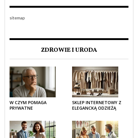
sitemap
ZDROWIE I URODA
W CZYM POMAGA
SKLEP INTERNETOWY Z
PRYWATNE
ELEGANCKĄ ODZIEŻĄ
UBEZPIECZENIE
DAMSKĄ – KLASYKA, SZYK I
ZDROWOTNE SENIOROM?
NOWOCZESNOŚĆ