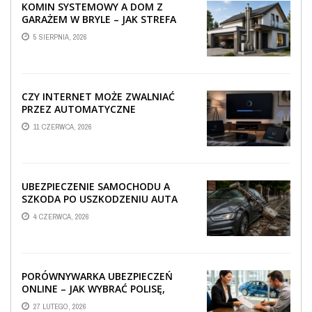
KOMIN SYSTEMOWY A DOM Z
GARAŻEM W BRYLE – JAK STREFA
TECHNICZNA WPŁYWA NA
5 SIERPNIA, 2026
PROWADZENIE ...
CZY INTERNET MOŻE ZWALNIAĆ
PRZEZ AUTOMATYCZNE
AKTUALIZACJE SYSTEMÓW SMART
11 CZERWCA, 2026
TV?
UBEZPIECZENIE SAMOCHODU A
SZKODA PO USZKODZENIU AUTA
PRZEZ SPADAJĄCY FRAGMENT
4 CZERWCA, 2026
OGRODZENIA
PORÓWNYWARKA UBEZPIECZEŃ
ONLINE – JAK WYBRAĆ POLISĘ,
KTÓRA REALNIE CHRONI TWÓJ
27 LUTEGO, 2026