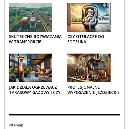
SKUTECZNE ROZWIĄZANIA
CZY OTULACZE DO
W TRANSPORCIE:
FOTELIKA
OPAKOWANIA DREWNIANE
SAMOCHODOWEGO
I TEKTUROWE
SPRAWDZAJĄ SIĘ LATEM I
ZIMĄ?
JAK DZIAŁA OGRZEWACZ
PROFESJONALNE
TARASOWY GAZOWY I CZY
WYPOSAŻENIE JEŹDZIECKIE
JEST BEZPIECZNY?
– KOMFORT I STYL W
KAŻDYM DETALU
sitemap