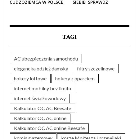
CUDZOZIEMCA W POLSCE
SIEBIE! SPRAWDŹ
– CO TRZEBA WIEDZIEĆ
NAJLEPSZE PAKIETY
PRZED ZAKUPEM?
MEDYCZNE DLA SENIORA
TAGI
AC ubezpieczenia samochodu
elegancka odzież damska
filtry szczelinowe
hokery loftowe
hokery z oparciem
internet mobilny bez limitu
internet światłowodowy
Kalkulator OC AC Beesafe
Kalkulator OC AC online
Kalkulator OC AC online Beesafe
komin systemowy
kosze Mojżesza i przewijaki