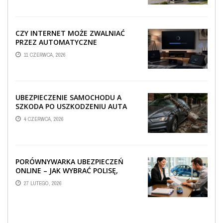
CZY INTERNET MOŻE ZWALNIAĆ
PRZEZ AUTOMATYCZNE
AKTUALIZACJE SYSTEMÓW SMART
11 CZERWCA, 2026
TV?
UBEZPIECZENIE SAMOCHODU A
SZKODA PO USZKODZENIU AUTA
PRZEZ SPADAJĄCY FRAGMENT
4 CZERWCA, 2026
OGRODZENIA
PORÓWNYWARKA UBEZPIECZEŃ
ONLINE – JAK WYBRAĆ POLISĘ,
KTÓRA REALNIE CHRONI TWÓJ
27 LUTEGO, 2026
MAJĄTEK?