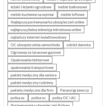
leżaki i leżanki ogrodowe
meble balkonowe
meble kuchenne na wymiar
meble loftowe
Najlepsza porównywarka ubezpieczeń online
najlepsza płatna telewizja intrnetowa online
najtańszy internet światłowodowy
OC ubezpieczenia samochodu
odzież damska
Ogrzewacze tarasowe gazowe
Opakowania tekturowe
opakowania transportowe
pakiet medyczny dla seniora
pakiet medyczny rodzinny
pakiety medyczne dla firm
Parasol grzewczy
polisa ac
polisa oc
polisy OC i AC
Porównywarka ubezpieczeń Poliseo