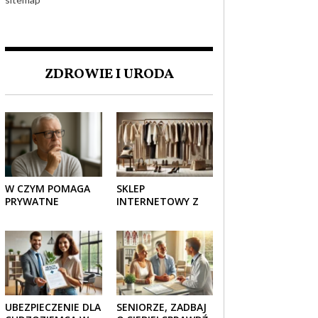
ZDROWIE I URODA
W CZYM POMAGA
SKLEP
PRYWATNE
INTERNETOWY Z
UBEZPIECZENIE
ELEGANCKĄ
ZDROWOTNE
ODZIEŻĄ DAMSKĄ –
SENIOROM?
KLASYKA, SZYK I
NOWOCZESNOŚĆ
UBEZPIECZENIE DLA
SENIORZE, ZADBAJ