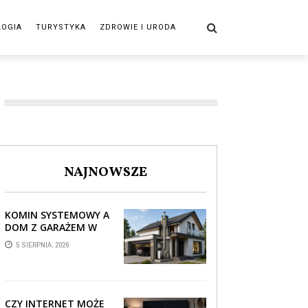
LOGIA
TURYSTYKA
ZDROWIE I URODA
NAJNOWSZE
KOMIN SYSTEMOWY A
DOM Z GARAŻEM W
BRYLE – JAK STREFA
5 SIERPNIA, 2026
TECHNICZNA WPŁYWA
NA PROWADZENIE ...
CZY INTERNET MOŻE