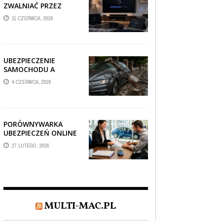
ZWALNIAĆ PRZEZ
AUTOMATYCZNE
11 CZERWCA, 2026
AKTUALIZACJE
SYSTEMÓW SMART
TV?
UBEZPIECZENIE
SAMOCHODU A
SZKODA PO
4 CZERWCA, 2026
USZKODZENIU AUTA
PRZEZ SPADAJĄCY
FRAGMENT
OGRODZENIA
PORÓWNYWARKA
UBEZPIECZEŃ ONLINE
– JAK WYBRAĆ POLISĘ,
27 LUTEGO, 2026
KTÓRA REALNIE
CHRONI TWÓJ
MAJĄTEK?
MULTI-MAC.PL