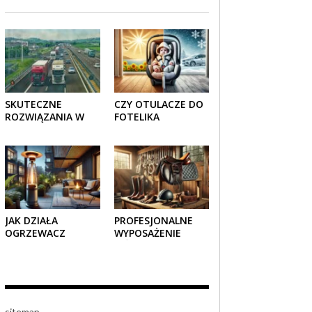
SKUTECZNE
CZY OTULACZE DO
ROZWIĄZANIA W
FOTELIKA
TRANSPORCIE:
SAMOCHODOWEGO
OPAKOWANIA
SPRAWDZAJĄ SIĘ
DREWNIANE I
LATEM I ZIMĄ?
TEKTUROWE
JAK DZIAŁA
PROFESJONALNE
OGRZEWACZ
WYPOSAŻENIE
TARASOWY
JEŹDZIECKIE –
GAZOWY I CZY JEST
KOMFORT I STYL W
BEZPIECZNY?
KAŻDYM DETALU
sitemap