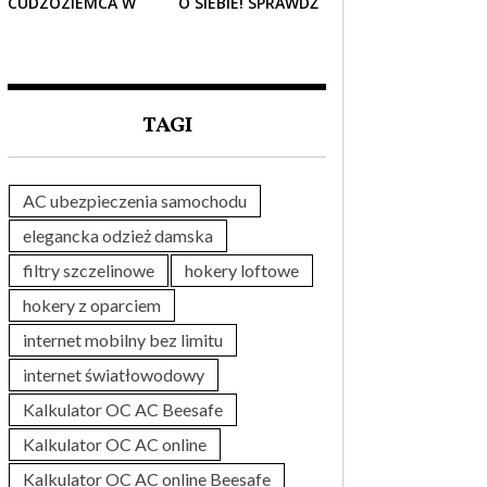
CUDZOZIEMCA W
O SIEBIE! SPRAWDŹ
POLSCE – CO
NAJLEPSZE PAKIETY
TRZEBA WIEDZIEĆ
MEDYCZNE DLA
PRZED ZAKUPEM?
SENIORA
TAGI
AC ubezpieczenia samochodu
elegancka odzież damska
filtry szczelinowe
hokery loftowe
hokery z oparciem
internet mobilny bez limitu
internet światłowodowy
Kalkulator OC AC Beesafe
Kalkulator OC AC online
Kalkulator OC AC online Beesafe