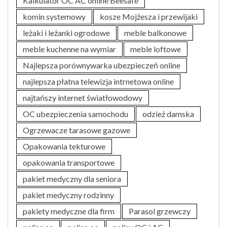
Kalkulator OC AC online Beesafe
komin systemowy
kosze Mojżesza i przewijaki
leżaki i leżanki ogrodowe
meble balkonowe
meble kuchenne na wymiar
meble loftowe
Najlepsza porównywarka ubezpieczeń online
najlepsza płatna telewizja intrnetowa online
najtańszy internet światłowodowy
OC ubezpieczenia samochodu
odzież damska
Ogrzewacze tarasowe gazowe
Opakowania tekturowe
opakowania transportowe
pakiet medyczny dla seniora
pakiet medyczny rodzinny
pakiety medyczne dla firm
Parasol grzewczy