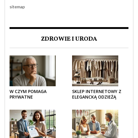
sitemap
ZDROWIE I URODA
W CZYM POMAGA
SKLEP INTERNETOWY Z
PRYWATNE
ELEGANCKĄ ODZIEŻĄ
UBEZPIECZENIE
DAMSKĄ – KLASYKA, SZYK I
ZDROWOTNE SENIOROM?
NOWOCZESNOŚĆ