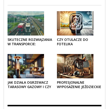
SKUTECZNE ROZWIĄZANIA
CZY OTULACZE DO
W TRANSPORCIE:
FOTELIKA
OPAKOWANIA DREWNIANE
SAMOCHODOWEGO
I TEKTUROWE
SPRAWDZAJĄ SIĘ LATEM I
ZIMĄ?
JAK DZIAŁA OGRZEWACZ
PROFESJONALNE
TARASOWY GAZOWY I CZY
WYPOSAŻENIE JEŹDZIECKIE
JEST BEZPIECZNY?
– KOMFORT I STYL W
KAŻDYM DETALU