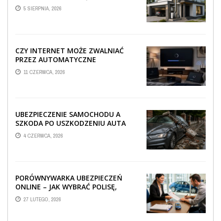
TECHNICZNA WPŁYWA NA
5 SIERPNIA, 2026
PROWADZENIE ...
CZY INTERNET MOŻE ZWALNIAĆ
PRZEZ AUTOMATYCZNE
AKTUALIZACJE SYSTEMÓW SMART
11 CZERWCA, 2026
TV?
UBEZPIECZENIE SAMOCHODU A
SZKODA PO USZKODZENIU AUTA
PRZEZ SPADAJĄCY FRAGMENT
4 CZERWCA, 2026
OGRODZENIA
PORÓWNYWARKA UBEZPIECZEŃ
ONLINE – JAK WYBRAĆ POLISĘ,
KTÓRA REALNIE CHRONI TWÓJ
27 LUTEGO, 2026
MAJĄTEK?