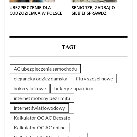
UBEZPIECZENIE DLA
SENIORZE, ZADBAJ O
CUDZOZIEMCA W POLSCE
SIEBIE! SPRAWDŹ
– CO TRZEBA WIEDZIEĆ
NAJLEPSZE PAKIETY
PRZED ZAKUPEM?
MEDYCZNE DLA SENIORA
TAGI
AC ubezpieczenia samochodu
elegancka odzież damska
filtry szczelinowe
hokery loftowe
hokery z oparciem
internet mobilny bez limitu
internet światłowodowy
Kalkulator OC AC Beesafe
Kalkulator OC AC online