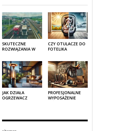
SKUTECZNE
CZY OTULACZE DO
ROZWIĄZANIA W
FOTELIKA
TRANSPORCIE:
SAMOCHODOWEGO
OPAKOWANIA
SPRAWDZAJĄ SIĘ
DREWNIANE I
LATEM I ZIMĄ?
TEKTUROWE
JAK DZIAŁA
PROFESJONALNE
OGRZEWACZ
WYPOSAŻENIE
TARASOWY
JEŹDZIECKIE –
GAZOWY I CZY JEST
KOMFORT I STYL W
BEZPIECZNY?
KAŻDYM DETALU
sitemap