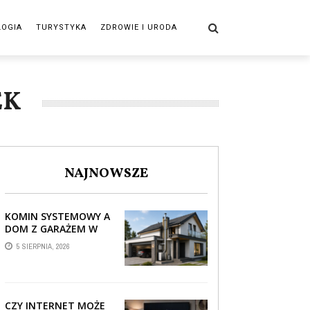
LOGIA
TURYSTYKA
ZDROWIE I URODA
EK
NAJNOWSZE
KOMIN SYSTEMOWY A
DOM Z GARAŻEM W
BRYLE – JAK STREFA
5 SIERPNIA, 2026
TECHNICZNA WPŁYWA
NA PROWADZENIE ...
CZY INTERNET MOŻE