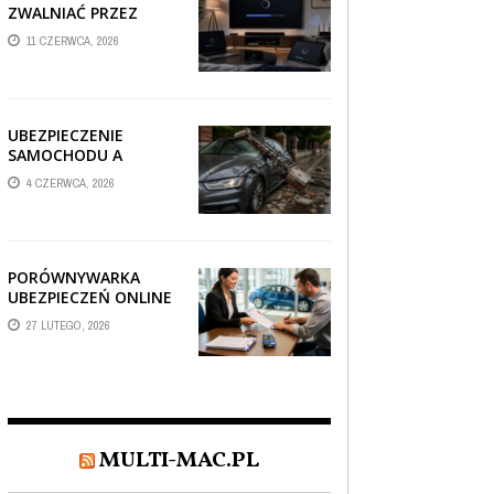
ZWALNIAĆ PRZEZ
AUTOMATYCZNE
11 CZERWCA, 2026
AKTUALIZACJE
SYSTEMÓW SMART
TV?
UBEZPIECZENIE
SAMOCHODU A
SZKODA PO
4 CZERWCA, 2026
USZKODZENIU AUTA
PRZEZ SPADAJĄCY
FRAGMENT
OGRODZENIA
PORÓWNYWARKA
UBEZPIECZEŃ ONLINE
– JAK WYBRAĆ POLISĘ,
27 LUTEGO, 2026
KTÓRA REALNIE
CHRONI TWÓJ
MAJĄTEK?
MULTI-MAC.PL