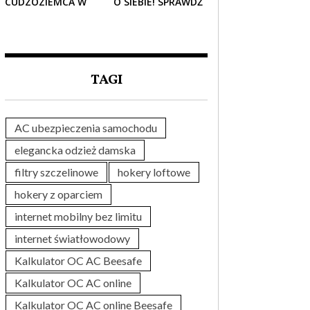
CUDZOZIEMCA W
O SIEBIE! SPRAWDŹ
POLSCE – CO
NAJLEPSZE PAKIETY
TRZEBA WIEDZIEĆ
MEDYCZNE DLA
PRZED ZAKUPEM?
SENIORA
TAGI
AC ubezpieczenia samochodu
elegancka odzież damska
filtry szczelinowe
hokery loftowe
hokery z oparciem
internet mobilny bez limitu
internet światłowodowy
Kalkulator OC AC Beesafe
Kalkulator OC AC online
Kalkulator OC AC online Beesafe