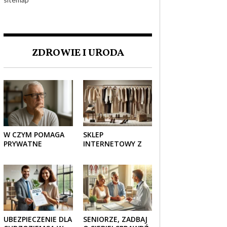
ZDROWIE I URODA
W CZYM POMAGA
SKLEP
PRYWATNE
INTERNETOWY Z
UBEZPIECZENIE
ELEGANCKĄ
ZDROWOTNE
ODZIEŻĄ DAMSKĄ –
SENIOROM?
KLASYKA, SZYK I
NOWOCZESNOŚĆ
UBEZPIECZENIE DLA
SENIORZE, ZADBAJ